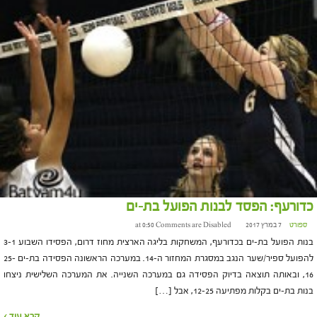
כדורעף: הפסד לבנות הפועל בת-ים
ספורט
7 במרץ 2017 at 0:50
Comments are Disabled
בנות הפועל בת-ים בכדורעף, המשחקות בליגה הארצית מחוז דרום, הפסידו השבוע 3-1
להפועל ספיר/שער הנגב במסגרת המחזור ה-14. במערכה הראשונה הפסידה בת-ים 25-
16, ובאותה תוצאה בדיוק הפסידה גם במערכה השנייה. את המערכה השלישית ניצחו
בנות בת-ים בקלות מפתיעה 12-25, אבל […]
קרא עוד ›