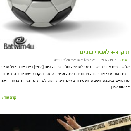
תיקו 3-3 לאבירי בת ים
ספורט
9 במרץ 2017 at 20:07
Comments are Disabled
שלושה ימים אחרי הפסד דרמטי לעוצמה חולון, אירחה היום [שישי] בצהריים הפועל אבירי
בת-ים את מכבי אור יהודה מתחתית הליגה וסיימה עמה בתיקו רב שערים 3-3. במחזור
שהתקיים באמצע השבוע הפסידה בת-ים 2-1 לחולון, למרות שהצליחה בדקה ה-85
להשוות את […]
קרא עוד ›