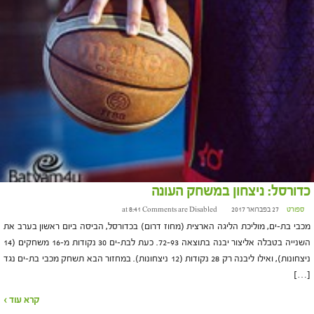
כדורסל: ניצחון במשחק העונה
ספורט
27 בפברואר 2017 at 8:41
Comments are Disabled
מכבי בת-ים, מוליכת הליגה הארצית (מחוז דרום) בכדורסל, הביסה ביום ראשון בערב את
השנייה בטבלה אליצור יבנה בתוצאה 72-93. כעת לבת-ים 30 נקודות מ-16 משחקים (14
ניצחונות), ואילו ליבנה רק 28 נקודות (12 ניצחונות). במחזור הבא תשחק מכבי בת-ים נגד
[…]
קרא עוד ›