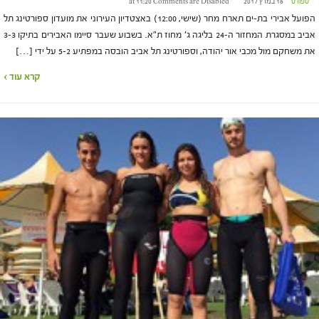
ספורט
16 במרץ 2017 at 11:20
Comments are Disabled
הפועל אבירי בת-ים תארח מחר (שישי, 12:00) באצטדיון העירוני את מועדון ספורטינג תל
אביב במסגרת המחזור ה-24 בליגה ג' מחוז ת"א. בשבוע שעבר סיימו האבירים בתיקו 3-3
את משחקם מול מכבי אור יהודה, וספורטינג תל אביב הובסה במפתיע 5-2 על ידי […]
קרא עוד ›