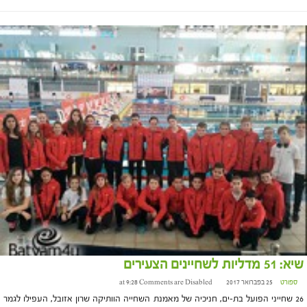
שיא: 51 מדליות לשחיינים הצעירים
ספורט
25 בפברואר 2017 at 9:28
Comments are Disabled
26 שחייני הפועל בת-ים, חניכיה של מאמנת השחייה הוותיקה שרון אזובל, העפילו לגמר