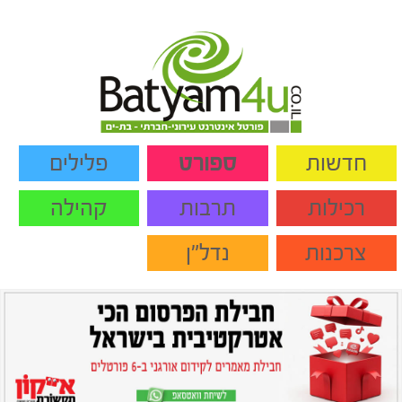
חדשות
ספורט
פלילים
רכילות
תרבות
קהילה
צרכנות
נדל"ן