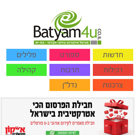
חדשות
ספורט
פלילים
רכילות
תרבות
קהילה
צרכנות
נדל"ן