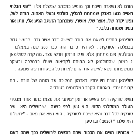
הורם לא נשארה חייבת וכך מופיע במכתב שנשלח אליו
"
"פני הבלתי
ראויים נגעו באבק שמתחת לרגליך, סולטני ובעלי האהוב. תודה לאל,
נפש יקרה שלי, אוצר שלי, אושרי, שמכתבך הנשגב הגיע אלי, ונתן אור
בעיני ושמחה בליבי
.
"
סולימאן החליט לשאת את הורם לאישה דבר אשר גרם לרעש גדול
בבמלכה הטורקית . לא היה כדבר הזה כבר 200 שנה בממלכה .
הסולטאן אינו מתחתן אלא יש לו הרמון ויורשי עצר . מה קרה לסולימאן
? כמובן שהסולטאן לא התיחס לקריאות שעלו בבמלכה ובעיקר
ממשפחתו ונשא לאישה את הורם למרות כל הביקורות שהושמעה .
סולימאן והורם חיו יחדיו בארמון המלוכה עד מותה של הורם . הם
קבורים יחדיו באחוזת הקבר המלכותית בטורקיה .
נשיא טורקיה רג'פ טאייפ ארדואן "מיתג" את עצמו בתור אחד מבכירי
העולם המוסלמי הסוני. הוא טען לפני כשנה שירושלים היא עיר
טורקית לכל דבר והיא שייכת לטורקיה . הוא נשא את נאום – "ירושלים
היא שלנו " (2020 ) ובו טען
" אבותינו הציגו את הכבוד שהם רוכשים לירושלים בכך שהם דאגו