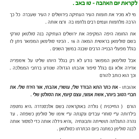
לקראת יום האהבה – טו באב .
מי לא מכיר את חומות העיר העתיקה בירושלים ? העיר שעברה כל כך
הרבה מלחמות ועמים רבים נלחמו בה ורצו אותה .
את החומה היפה המקיפה את ירושלים העתיקה בנה סולטאן טורקי
בשם סולימאן בראשית המאה ה 16 . הכינוי סולימאן המפואר ניתן לו
בגלל מפעלי הבנייה הרבים שבנה במשך השנים .
אבל סולימאן המפואר נודע לא רק בגלל היותו שליט על אימפריה
אדירה אלא גם בגלל סיפור אהבתו הגדולה שנודע ברחבי הממלכה .
וכך הוא כותב להורם
אהובתו –
את כתר התא הבודד שלי, עושרי, אהבתי, אור הירח שלי. את
חברי הטוב ביותר, אשת אמוני, עצם קיומי, את הסולטן שלי
.
הורם ( החייכנית ) נולדה באוקראינה בשם אלכסנדרה .היא נחטפה
בילדותה ע"י סוחרי עבדים ונקנתה ע"י אימו של סולימן כשפחה . עד
נהרה התגלתה תושייתה ותבונתיה ,והיא גידלה אותה כדי למסור אותה
לבנה סולימן כמתנה ביום הכתרתו כסולטאן .