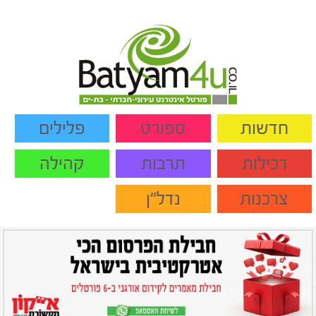
חדשות
ספורט
פלילים
רכילות
תרבות
קהילה
צרכנות
נדל"ן