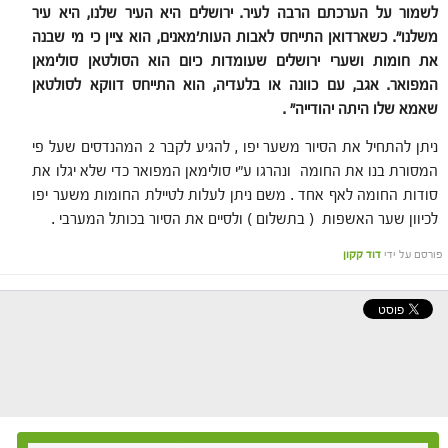
לשמור על הערכתם הרבה לעיר. ירושלים היא העיר שלנו, היא עיר
משלנו". כשארדואן התייחס לאבות העות'מאנים, הוא ציין כי מי שבנה
את חומות ושערי ירושלים שעומדות כיום הוא הסולטאן סולימאן
המפואר. אגב, עם כוונה או בלעדיה, הוא התייחס דווקא לסולטאן
שאמא שלו היתה יהודייה
" .
ניתן להתחיל את הסיור משער יפו , להגיע לקבר 2 המהנדסים שעל פי
המסורת בנו את החומה ונהרגו ע"י סולימאן המפואר כדי שלא יגלו את
סודות החומה לאף אחד . משם ניתן לעלות לטיילת החומות משער יפו
לכיוון שער האשפות ( בתשלום ) ולסיים את הסיור בכותל המערבי .
פורסם על ידי
דוד קקון