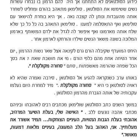
כידוע הסולטאנים לא התחתנו אך היה להם הרמון בו נבחרו עשרות
נשים ששימשו את הסולטאן . סולימאן מתאהב בהורם ומחליט לשחרר
אותה מהעבדות ונותן לה קצבה נאה . אך היא בוחרת להישאר עם
סולימאן ואף התאסלמה למענו . סולימאן התאהב בה כל כל כך שלא
שלח אותה מארמונו ואף איפשר לה לגדל את ילדם המשותף בארמון
המלוכה בשונה משאר הנשים שילדו והורחקו לארמון אחר .
היחס המועדף שקיבלה הורם גרם לקינאה אצל שאר נשות ההרמון , יום
אחד הטיחה אחת מהם כלפי הורם : מי את חושבת שאת ? את בסך
הכל שפחה שהורמה מאשפתות , סתם "
סחורה מקולקלת ".
באותו ערב כשנקראה להגיע אל הסולטאן , סירבה ואמרה שהיא לא
ראויה לסולטאן כי היא "
סחורה מקולקלת
." מיד למחרת היום נעלמו
עקבותיה של אותה הגברת מהרמון הסולטאן .
במשך השנים כתב הסולטאן שולימאן מכתבים רבים לאהובתו וביניהם
מכתבי אהבה נוגעים ללב .
"
האישה שלי, בעלת השיער המרהיב,
אהובתי בעלת הגבות הנטויות, העיניים הצוחקות… תמיד אשורר את
מעלותייך. אני, האהוב בעל הלב המעונה, בעיניים מלאות דמעות,
מאושר."