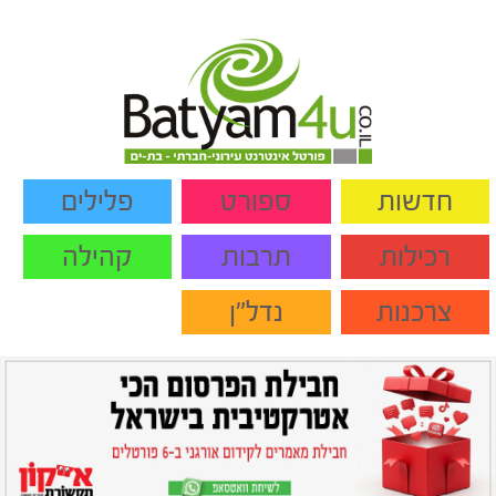
חדשות
ספורט
פלילים
רכילות
תרבות
קהילה
צרכנות
נדל"ן