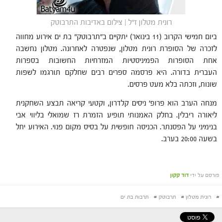
רונית מטלון ז"ל | צילום באדיבות התרבוטק
ביום חמישי הקרוב (11 בינואר) יתקיים ב"תרבוטק" בת ים אירוע מחווה
לזכרה של הסופרת רונית מטלון, שנפטרה לאחרונה. מטלון נחשבה
אחת הסופרות הפמיניסטיות המזרחיות החשובות בספרות
העברית בדורה. היא פרסמה ספרים רבים שחלקם תורגמו לשפות
שונות, וזכתה בלא מעט פרסים.
מנחה הערב הוא פרופ' ניסים קלדרון, וקטעי קריאה תבצע השחקנית
ליאורה ריבלין. בחלק האמנותי תופיע הזמרת רז שמואלי בליווי אבי
בנימיני על הפסנתר. הכניסה חופשית על בסיס מקום פנוי. האירוע יחל
בשעה 20:00 בערב.
פורסם על ידי
דוד קקון
#
רונית מטלון
#
תרבוטק
#
תרבות בת ים