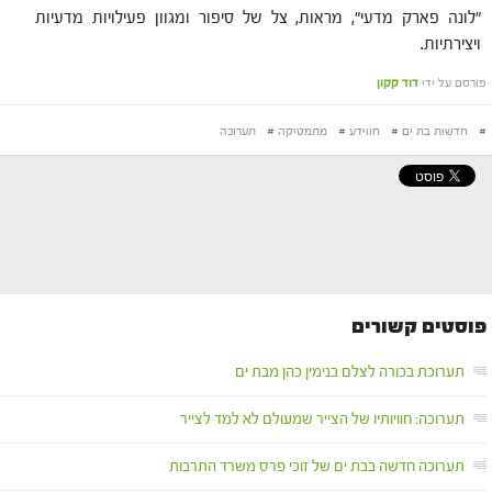
"לונה פארק מדעי", מראות, צל של סיפור ומגוון פעילויות מדעיות
ויצירתיות.
פורסם על ידי
דוד קקון
#
חדשות בת ים
#
חווידע
#
מתמטיקה
#
תערוכה
פוסטים קשורים
תערוכת בכורה לצלם בנימין כהן מבת ים
תערוכה: חוויותיו של הצייר שמעולם לא למד לצייר
תערוכה חדשה בבת ים של זוכי פרס משרד התרבות