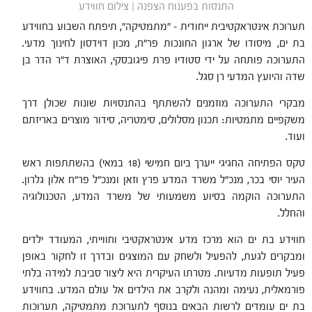
התנסות בפענוח הצפנה | צילום חווידע
תערוכת אינטראקטיבית ייחודית – "מתמטיקה", תיפתח השבוע בחווידע
בת ים, מיסודו של ארגון החונכות פר"ח, מכון דוידסון לחינוך מדעי.
התערוכה פותחה על ידי סטודיו פרת פיגובסקי, האוצרת ד"ר הדר בן
שדה והיועץ המדעי רן סגל.
מבקרי התערוכה מוזמנים להשתתף בהתנסויות שונות שכולן דרך
משקפיים מתמטיות: תכנון מסלולים, סימטריה, סידור מוצרים באריזתם
ועוד.
טקס הפתיחה החגיגי ייערך ביום חמישי (18 במאי) בהשתתפות ראש
העיר יוסי בכר, מנכ"ל משרד המדע פרץ וזאן ומנכ"ל פר"ח אלון גלרון.
התערוכה הוקמה בסיוע משמעותי של משרד המדע, הטכנולוגיה
והחלל.
חווידע בת ים הוא מרכז מדע אינטראקטיבי וחווייתי, המעודד ילדים
ומבקרים לגעת, להפעיל ולשחק עם המוצגים ובדרך זו לחקור באופן
פעיל תופעות מדעיות. מטרתו העיקרית היא ליצור סביבת למידה בלתי
פורמאלית, נעימה ומהנה ולקרב את הילדים אל עולם המדע. בחווידע
בת ים עומדים לרשות הבאים בנוסף לתערוכת מתמטיקה, תערוכות