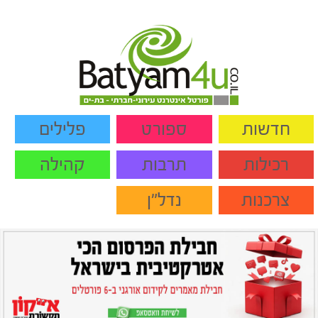
חדשות
ספורט
פלילים
רכילות
תרבות
קהילה
צרכנות
נדל"ן