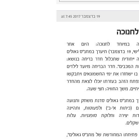
19 בדצמבר 2017 at 7:45
לחנוכה
ה במיוחד לחנוכה: היום אחר
הצהריים (שלישי, 19 בדצמבר) תיערך במתנ"ס גאולים
 ייחודית שתכלול חדר בריחה בנושא:
 המכבים". חדר הבריחה מיועד לילדים
 בו ישחזרו את ימי החשמונאים ויתבקשו
תח הזהב בעזרתו יוכלו לצאת מהחדר
יים. משך החוויה: חצי שעה.
 במתנ"ס גאולים
סדנת משחק ותנועה
ם (כיתות א'-ב') ולפעוטות, ותהיינה
ת יצירה וחלוקת סופגניות. עלות
 פתיחתו המחודשת של מתנ"ס גאולים",