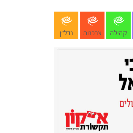
קהילה
צרכנות
נדל"ן