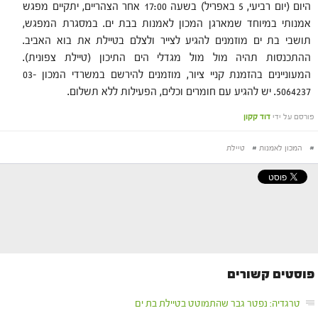
היום (יום רביעי, 5 באפריל) בשעה 17:00 אחר הצהריים, יתקיים מפגש
אמנותי במיוחד שמארגן המכון לאמנות בבת ים. במסגרת המפגש,
תושבי בת ים מוזמנים להגיע לצייר ולצלם בטיילת את בוא האביב.
ההתכנסות תהיה מול מול מגדלי הים התיכון (טיילת צפונית).
המעוניינים בהזמנת קניי ציור, מוזמנים להירשם במשרדי המכון 03-
5064237. יש להגיע עם חומרים וכלים, הפעילות ללא תשלום.
פורסם על ידי
דוד קקון
#
המכון לאמנות
#
טיילת
פוסטים קשורים
טרגדיה: נפטר גבר שהתמוטט בטיילת בת ים