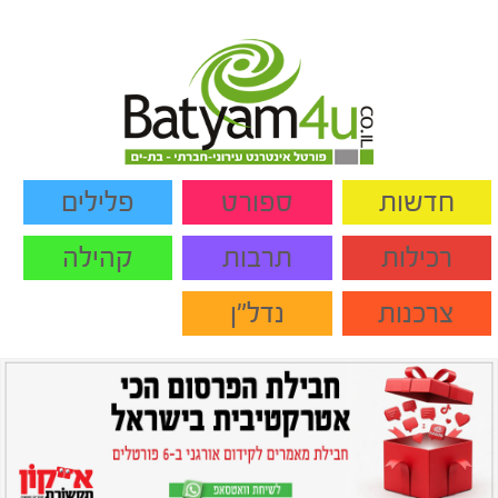
חדשות
ספורט
פלילים
רכילות
תרבות
קהילה
צרכנות
נדל"ן