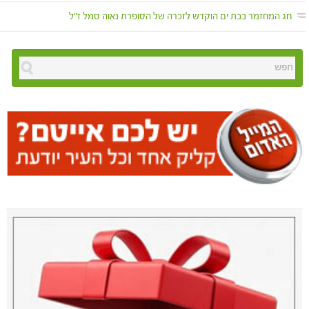
חג המחזמר בבת ים הוקדש לזכרה של הסופרת נאוה סמל ז"ל