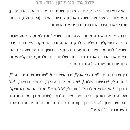
ירדנה ארזי והגבעטרון | צילום: יח"צ
"הוי ארצי מולדתי" – מופעם המשותף של ירדנה ארזי ולהקת הגבעטרון,
הוא אחד המצליחים בשנה האחרונה. ביום ראשון (28 במאי), בשעה
20:30 יארח היכל התרבות בבת ים את המופע.
ירדנה ארזי היא מהזמרות האהובות בישראל עם למעלה מ-40 שנות
קריירה מוזיקלית מצליחה. להקת הגבעטרון הוותיקה היא זוכת פרס
ישראל למפעל חיים. במופע המשותף שנמשך כמעט שעתיים הם
יבצעו את הרפרטואר המוכר ביותר שלהם, ביחד ולחוד, לצד קלאסיקות
סוחפות ומרגשות של הזמר העברי.
בין שירי המופע: "אתה לי ארץ", "ים השיבולים", "שהשמש תעבור עלי",
"בת 60", "דרישת שלום", "מה אומרת עינייך", "עגילי דמאר", "אל
הדרך", "הוי ארצי מולדתי", "חופים", "ליל גליל" ועוד. הניהול המוזיקלי
של המופע מופקד בידיו של אילן גלבוע (שגם מנגן על פסנתר).
כרטיסים ניתן להשיג דרך קופת היכל התרבות בבת ים וגם באתר
האינטרנט של "זאפה".