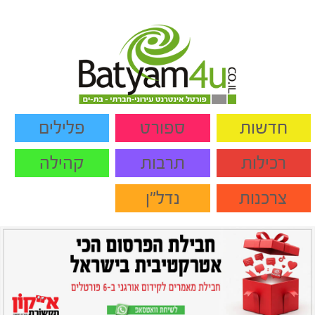
חדשות
ספורט
פלילים
רכילות
תרבות
קהילה
צרכנות
נדל"ן