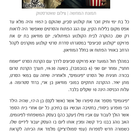
תמונת המחשה | צילום שאטרסטוק
כל בת ימי ותיק זוכר את קולנוע סביון, שהוקם ב-1957 והיה מלא עד
אפס מקום בלילות הקיץ, עם הגג הפתוח והסרטים שאפשר היה לראות
רק שם.
כהוקרה לבית הקולנוע המיתולוגי, יזם מוזיאון בת ים את
פרויקט "קולנוע סביונים" במסגרתו סדרת סרטי קולנוע מוקרנים לקהל
הרחב באוויר הפתוח או בחלל המוזיאון.
במהלך חול המועד יצא פרויקט סביונים לדרך עם הקרנת הסרט "ישמח
חתני", ומחר יום שני (6 בנובמבר), בשעה 19:30, תערך הקרנת טרום
בכורה חגיגית של הסרט "פיגומים", ולאחריה שיחה עם במאי הסרט,
מתן יאיר. ההקרנה תתקיים במובי מוזיאון בן ארי, ברח' סטרומה 6.
עלות הכניסה הינה 10 שקלים בלבד.
"פיגומים" מספר את סיפורו של אשר (אשר לקס) בן ה-17, שהיה הילד
הכי מופרע ביסודי, בחטיבה ועכשיו גם בתיכון. כל יום אחרי בית הספר
אשר הולך לעבוד עם אביו מילו (יעקב כהן) בעסק המשפחתי לפיגומים.
האב נוהג בבנו ביד קשה ומכין אותו ליום בו העסק יעבור לידיים שלו.
כשמורה חדש לספרות (עמי סמולרצ'יק) מלמד את הכיתה לקראת