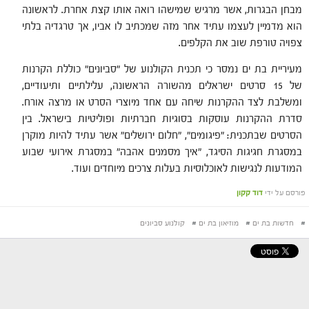
מבחן הבגרות, אשר מרגיש שמישהו רואה אותו קצת אחרת. לראשונה
הוא מדמיין לעצמו עתיד אחר מזה שמכתיב לו אביו, אך טרגדיה בלתי
צפויה טורפת שוב את הקלפים
.
מעיריית בת ים נמסר כי תכנית הקולנוע של "סביונים" כוללת הקרנות
של 15 סרטים ישראלים מהשורה הראשונה, עלילתיים ותיעודיים,
ומשלבת לצד ההקרנות שיחה עם אחד מיוצרי הסרט או מרצה אורח.
סדרת ההקרנות עוסקות בסוגיות חברתיות ופוליטיות בישראל. בין
הסרטים שבתכנית: "פיגומים", "חלום ירושלים" אשר עתיד להיות מוקרן
במסגרת חגיגות הסיגד, "איך מסמנים אהבה" במסגרת אירועי שבוע
המודעות לנגישות לאוכלוסיות בעלות צרכים מיוחדים ועוד.
פורסם על ידי
דוד קקון
#
חדשות בת ים
#
מוזיאון בת ים
#
קולנוע סביונים