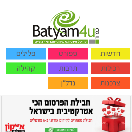
חדשות
ספורט
פלילים
רכילות
תרבות
קהילה
צרכנות
נדל"ן