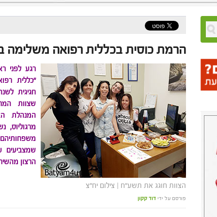
הרמת כוסית בכללית רפואה משלימה ב
רגע לפני ר
"כללית רפו
חגיגית לשנה
שצוות המרפ
המנהלת הא
מרגוליוס, נ
משפחותיהם 
שמצביעים ע
הרצון מהשיר
הצוות חוגג את תשע"ח | צילום יח"צ
פורסם על ידי
דוד קקון