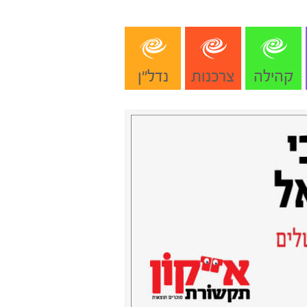
קהילה
צרכנות
נדל"ן