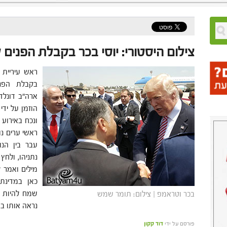
צילום היסטורי: יוסי בכר בקבלת הפנים
ראש עיריית 
בקבלת הפני
ארה"ב דונלד
הוזמן על יד
ונכח באירוע
ראשי ערים נו
עבר בין הנ
נתניהו, ולח
מילים ואמר ל
כאן במדינת
שמח להיות כא
בכר וטראמפ | צילום: תומר שמש
נראה אותו ב
פורסם על ידי
דוד קקון