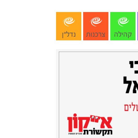
קהילה
צרכנות
נדל"ן