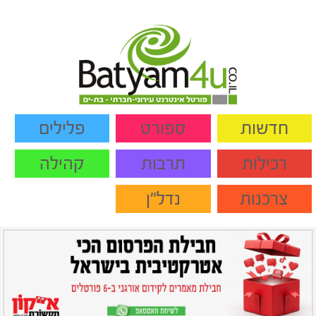
חדשות
ספורט
פלילים
רכילות
תרבות
קהילה
צרכנות
נדל"ן