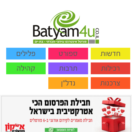
חדשות
ספורט
פלילים
רכילות
תרבות
קהילה
צרכנות
נדל"ן