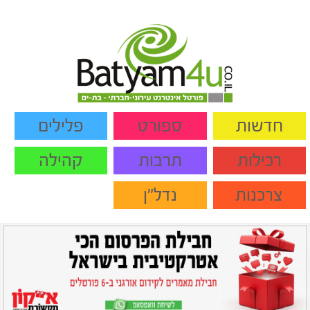
חדשות
ספורט
פלילים
רכילות
תרבות
קהילה
צרכנות
נדל"ן