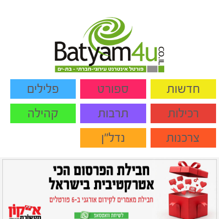
חדשות
ספורט
פלילים
רכילות
תרבות
קהילה
צרכנות
נדל"ן