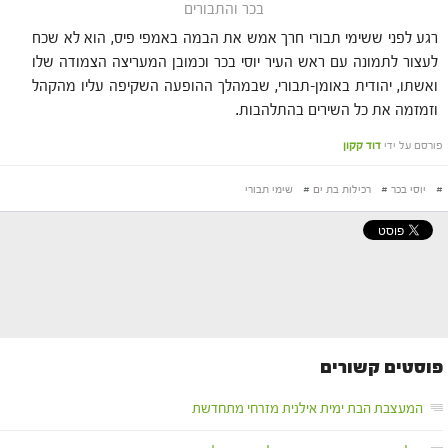
בכר והתבורים
רגע לפני ששימי תבורי חרך אמש את הבמה באמפי פיס, הוא לא שכח
לעצור לתמונה עם ראש העיר יוסי בכר וכמובן המעריצה הצמודה שלו
ואשתו, יהודית באומן-תבורי, שבמהלך ההופעה השקיפה עליו מהקהל
וזמזמה את כל השירים בהתלהבות.
פורסם על ידי
דוד קקון
#
יוסי בכר
#
רכילות בת ים
#
שימי תבורי
פוסטים קשורים
המעצבת הבת ימית אילנית מזרחי מתחדשת