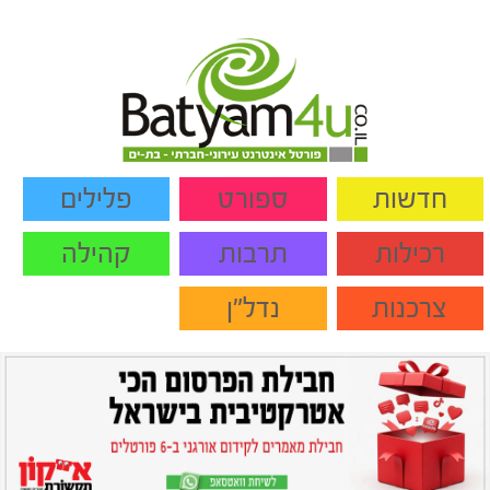
חדשות
ספורט
פלילים
רכילות
תרבות
קהילה
צרכנות
נדל"ן