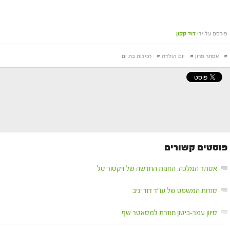
פורסם על ידי
דוד קקון
#
אסתר פרון
#
יום הולדת
#
רכילות בת ים
פוסטים קשורים
אסתר המלכה: החנות החדשה של ויקטור טל
סודות המשפט של עו"ד דוד יניב
סיוון עמר-ביטון חוזרת למסאטר שף