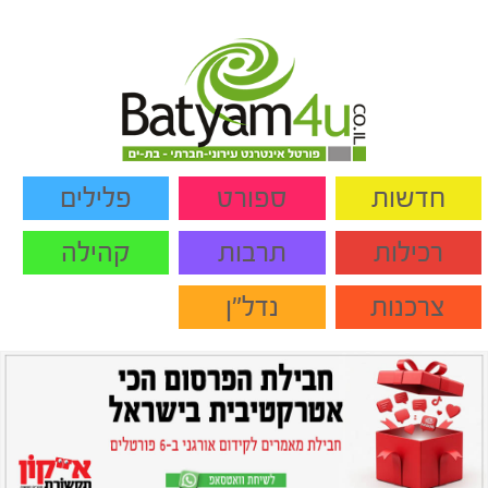
חדשות
ספורט
פלילים
רכילות
תרבות
קהילה
צרכנות
נדל"ן