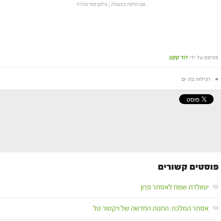
אבו חילווה בפעולה | צילום סמי טהרני
פורסם על ידי
דוד קקון
#
רכילות בת ים
פוסטים קשורים
יומולדת שמח לאסתר פרון
אסתר המלכה: החנות החדשה של ויקטור טל