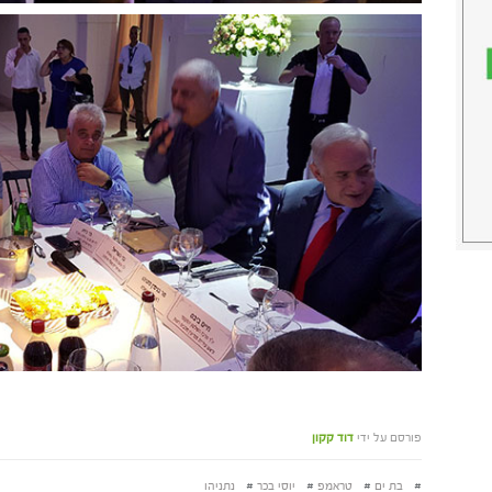
פורסם על ידי
דוד קקון
#
בת ים
#
טראמפ
#
יוסי בכר
#
נתניהו