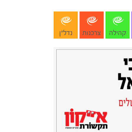
קהילה
צרכנות
נדל"ן