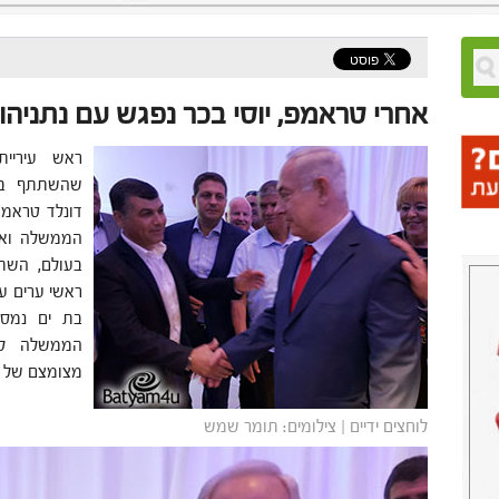
אחרי טראמפ, יוסי בכר נפגש עם נתניהו
ראש עיריי
שהשתתף בט
דונלד טראמפ,
הממשלה ואף
בעולם, השת
ראשי ערים עם
בת ים נמסר
הממשלה לש
מצומצם של רא
לוחצים ידיים | צילומים: תומר שמש