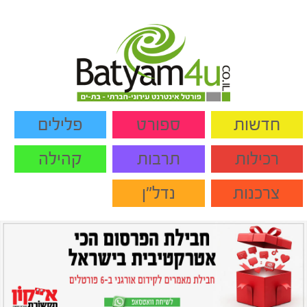
חדשות
ספורט
פלילים
רכילות
תרבות
קהילה
צרכנות
נדל"ן