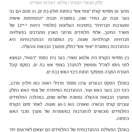
חלק מבוגרי הקורס | צילום: דוברות העירייה
מתוך 50 מסיימי קורס "צופי אש" בתחנת חולון-בת ים, 31 מהם הם בני
נוער מבת ים
.
כמידי שנה, במסגרת תכנית "התפתחות אישית
ומעורבות חברתית" בחטיבות העליונות (תלמידי כיתות י'-י"ב) של
משרד החינוך, אלפי תלמידים מרחבי הארץ מתנדבים בפעילויות
חברתיות וקהילתיות שונות. בין המסגרות ההתנדבותיות היא
ההתנדבות במסגרת "צופי אש" כחלק ממערך הכבאות וההצלה.
בין מסיימי הקורס היה אלמוג מאירי, בוגר בית הספר "רמות", הנמצא
לפני גיוסו לצה"ל וממשיך להתנדב בצופי אש בת ים. בטקס קיבל
תעודת הוקרה ממפקד תחנת כיבוי האש בבת ים.
במהלך הטקס הבוגרים ערכו מספר תרגילי ראווה כמו חילוץ מרכב,
כיבוי רכב בוער באש ועוד. ההתנדבות המיוחדת של צופי האש כחלק
ממערך הכבאות וההצלה נמשכת שלוש שנים, במהלכה התלמידים
עוברים קורס הכשרה שאורכו הוא כ-60 שעות. לאחר סיום הקורס
התלמידים מוכשרים להתנדבות במשמרות של מערך מכבי האש
בתחנה.
במהלך הפעילות ההתנדבותית של התלמידים הם יוצאים לאירועים יחד