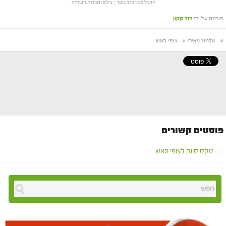
תרגיל כיבוי רכב בוער | צילום: דוברות העירייה
פורסם על ידי
דוד קקון
#
אלמוג מאירי
#
צופי האש
פוסטים קשורים
טקס סיום לצופי האש