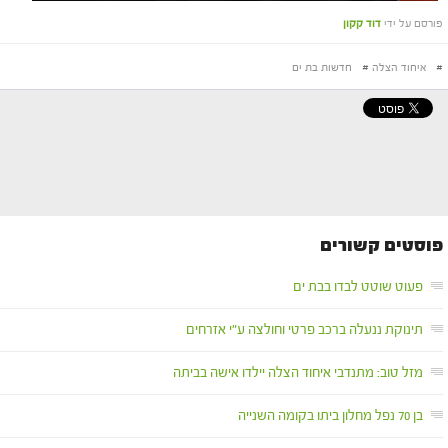
פורסם על ידי
דוד קקון
#
איחוד הצלה
#
חדשות בת ים
פוסטים קשורים
פעוט שוטט לבדו בבת ים
תינוקת ננעלה ברכב פרטי וחולצה ע"י אזרחים
מזל טוב: מתנדבי איחוד הצלה יילדו אישה בביתה
בן 70 נפל מחלון ביתו בקומה השנייה