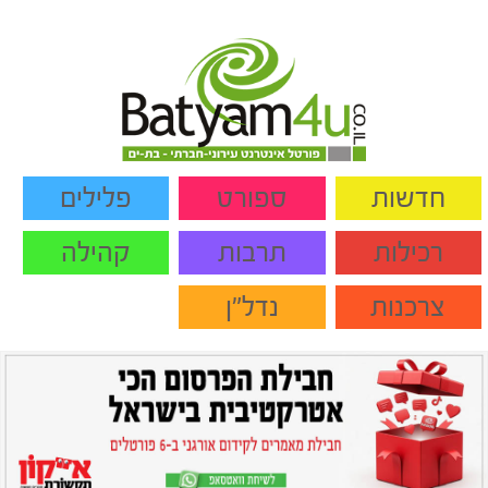
חדשות
ספורט
פלילים
רכילות
תרבות
קהילה
צרכנות
נדל"ן