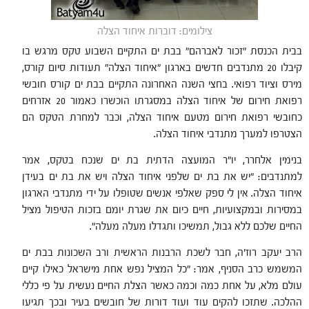
צילומים: דוברות איחוד הצלה
בבית הכנסת "זכור לאברהם" בבת ים התקיים השבוע טקס מרגש בו
קיבלו 20 מתנדבים חדשים בארגון "איחוד הצלה" תעודות סיום קורס,
מירס וציוד רפואי. בחצי השנה האחרונה התקיים בבת ים קורס חובשי
רפואת חירום של איחוד הצלה במסגרתו הוכשרו כאמור 20 אזרחים
כחובשי רפואת חירום מטעם איחוד הצלה, וכבר למחרת הטקס הם
הצטרפו למערך מתנדבי איחוד הצלה.
בנימין אלחרר, יו"ר המועצה הדתית בת ים שנכח בטקס, אמר
למתנדבים: "יש את בת ים שלפני איחוד הצלה ויש את בת ים בעידן
איחוד הצלה. אין לי ספק שאלפי אנשים שטופלו על ידי מתנדבי הארגון
במסירות ובמקצועיות, חיים כיום את שגרת יומם בזכות הטיפול מציל
החיים שלכם ללא גבול, תמשיכו ותגדלו מעלה מעלה".
הרב יעקב רוז'ה, חבר לשכת הרבנות הראשית ורב השכונות בבת ים
המשמש כרב הסניף, אמר: "כל המציל נפש אחת מישראל כאילו קיים
עולם מלא, על אחת כמה וכמה כאשר הצלת החיים נעשית על פי כללי
ההלכה. שתזכו להקים עוד ועוד דורות של חובשים בעיר ובכך תגיעו