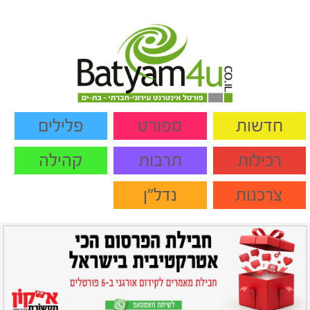
חדשות
ספורט
פלילים
רכילות
תרבות
קהילה
צרכנות
נדל"ן