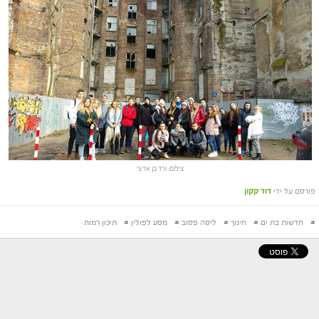
צילום: ורד בן ארצי
פורסם על ידי
דוד קקון
#
חדשות בת ים
#
חינוך
#
ליסה פסוב
#
מסע לפולין
#
תיכון רמות