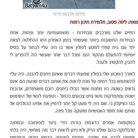
צילום אלבום פרטי
מאת: ליסה פסוב, תלמידת תיכון רמות
החיים שלנו מורכבים מבחירות – משמעותיות יותר ופחות. אחת
הבחירות החשובות ביותר שעשיתי בזמן האחרון היא ההחלטה לצאת
יחד עם בית ספרי למסע לפולין אשר בו היה עליי לבחור על בסיס
יומיומי להתעלם מהקור העז ומכל דבר אחר שעשוי היה להפריע לי
להבין, להקשיב ולעכל.
לאורך השבוע שלי בפולין שמעתי דברים שאינם ניתנים להבנה. היה עליי
להשתמש בכל דמיוני על מנת לראות את אותם דברים שכעת הם אינם
נראים בשטח. היו מחנות אשר הכילו ביתנים, רובם משוחזרים, ארובות
ישנות ומתפרקות ותאי גזים צבועים בכחול – תופעת לוואי של השימוש
בגז הציקלון בי. שם היה לי מעט קל יותר לדמיין את אחינו ההולכים אל
מותם ואת חוסר האנושיות שזעקה מכל פינה.
במקומות אחרים כדוגמת בורות הירי ביער לופוחובה ובמחנה
טרבלינקה בהם שולט הריק ולא ניתן לראות דבר מה מוחשי, היה בלתי
אפשרי להבין את שקרה. מתחת למעטה הדשא הירוק והפרחים