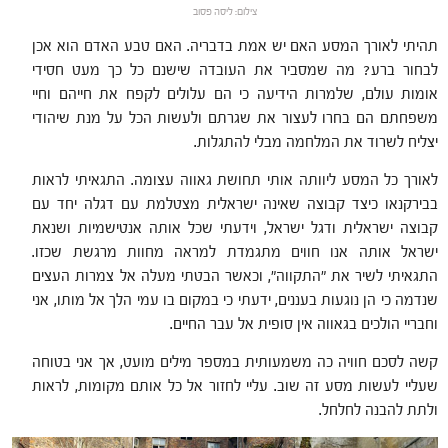
צילום: ליסה פסוב
תהיתי לאורך המסע האם יש אמת בדבריה. האם טבע האדם הוא אכן
לבחור ברע? מה שמסביר את העובדה שישנם כל כך מעט חסידי
אומות עולם, שלמרות הידיעה כי הם עלולים לקפח את חייהם וחיי
משפחתם הם בחרו לעצור את שגרתם ולעשות הכל על מנת שיהודי
יצליח לשרוד את המלחמה מבלי להתגלות.
לאורך כל המסע ליוותה אותי תחושת גאווה עצומה. התגאיתי לראות
בבירקנאו כיצד קבוצה שאינה ישראלית מצטלמת עם דגלה יחד עם
קבוצה ישראלית ודגל ישראל, וידעתי שכל אותה אנטישמיות ושנאת
ישראל אותה אנו חווים מתגמדת למראה מחוות מרגשת שכזו.
התגאיתי לשיר את "התקווה", וכאשר הבטתי מעלה אל צמרות העצים
שנדמה כי הן נוגעות בעננים, ידעתי כי במקום בו עמי הלך אל מותו, אני
וחבריי הולכים בגאווה אין סופית אל עבר החיים.
קשה לסכם חוויה כה משמעותית במספר מילים מועט, אך אני בטוחה
שעליי לעשות מסע זה שוב. עליי לחזור אל כל אותם מקומות, לראות
ולתת להבנה לחלחל.