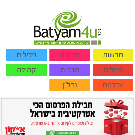
חדשות
ספורט
פלילים
רכילות
תרבות
קהילה
צרכנות
נדל"ן