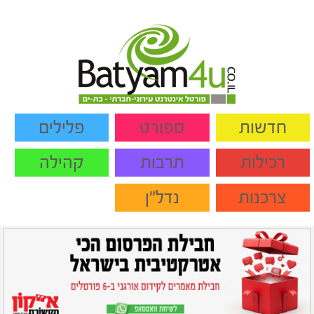
חדשות
ספורט
פלילים
רכילות
תרבות
קהילה
צרכנות
נדל"ן