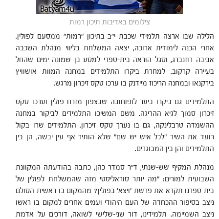
צילומים באדיבות תיכון רמות
הלילה שבו ארצה תלמידי שכבת י"ב בתיכון "רמות" ממסעם לפולין.
אחרי הכנה לימודית ארוכה, יצאה המשלחת בליווי מנהלת השכבה
אביבה רוזנברג, וסגל הוראה בית-ספרי למסע בן שמונה ימים שהחל
בעיירה קרקוב. למחרת ביקרו התלמידים במחנה המוות אושוויץ
בירקנאו ובמחנה הריכוז מיידנק בו ערכו טקס זיכרון מרגש.
התלמידים גם ביקרו ביער לופוחובה שבצפון מזרח פולין וערכו טקס
זיכרון סמוך לגיא ההריגה. משם המשיכו התלמידים לביקור במחנה
ההשמדה טרבלינקה, גם בו נערך טקס זיכרון. התלמידים שרו בקול
רועד את השיר "לכל איש יש שם" שלא הותיר אף עין יבשה, הן בין
התלמידים והן בין המבוגרים.
מנהלת המקיף שש-שנתי, ד"ר סמדר כהן, כתבה בהודעתה המקוונת
השבועית למורים: "מה יותר סוראליסטי מזה שהמשלחת לפולין של
בית ספרנו תקרא את פרשת 'ויצא' בפולין? מהמקום בו ראשית הסולם
ניצב בסיפור ההכחדה של העם היהודי ועמים אחרים למקום בו ראשו
ניצב השמיימה. תלמידינו, דור שני-שלישי לשואה, דורכים על אדמת