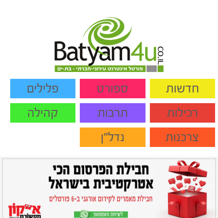
חדשות
ספורט
פלילים
רכילות
תרבות
קהילה
צרכנות
נדל"ן