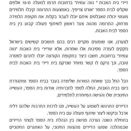
דיירי בית האבות " נווה עמית" ברחובות תרמו למעלה מ-10 אלפים
שקלים לבית הספר 'אורט צריפין'. באמצעות התרומה קיבלו תלמידים
מעוטי יכולת טאבלטים איתם יוכלו לעבור בקלות את תקופת הלמידה
מרחוק. התרומה מהווה צעד ראשון לשיתוף פעולה קבוע בין בית
הספר לבית האבות.
לצערנו, אנו שומעים מקרים רבים בהם תושבים קשישים בישראל
נזקקים לעזרה מסיבות אלו ואחרות. אלא שדיירי בית האבות "נווה
עמית" ברחובות, חשבו כיצד בתקופת הקורונה יוכלו לתרום למטרה
טובה, וכך נרקם לו קשר מיוחד שנרקם בית דיירי בית האבות לבית
הספר.
הכל החל בכך שאחת המורות שלימדה בעבר בבית הספר ומתגוררת
כיום בבית האבות, החלה לספר לחברותיה אודות בית הספר, העשייה
החינוכית שלו והגישה המיוחדת לתלמידים.
הדיירים התרגשו לשמוע על העשייה, פנו לרכזת התרבות שלהם דלית
ארבל וביקשו ליצור שיתוף פעולה עם בית הספר.
בתחילת השנה נערכה פגישה בין הנהלת בית הספר לנציגי הדיירים
שבמהלכה שמעו הדיירים מהצוות החינוכי, על האתגרים החינוכיים