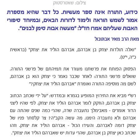
צילום: שאטרסטוק
כידוע, התורה אינה ספר מעשיות. כל דבר שהיא מספרת
אמור לשמש הוראה ולימוד לדורות הבאים, ובמיוחד סיפורי
האבות שעליהם אמרו חז"ל: "מעשה אבות סימן לבנים".
מאת הרב מאיר אבוטבול
"ואלה תולדות יצחק בן אברהם, אברהם הוליד את יצחק" (בראשית
כ"ה, י"ט).
הפסוק הפותח את פרשתנו מעורר את תמיהתם של פרשני התורה.
שואלים פרשני התורה: לאחר שכבר נאמר כי יצחק הוא בן אברהם,
לשם מה מוסיפה התורה ואומרת "אברהם הוליד את יצחק?"
רש"י מביא את התירוץ המופיע בגמרא ובמדרש: "על ידי שכתב הכתוב
יצחק בן אברהם, הוזקק לומר אברהם הוליד את יצחק. לפי שהיו ליצני
הדור אומרים – מאבימלך נתעברה שרה, שהרי כמה שנים שהתה עם
אברהם ולא נתעברה הימנו. מה עשה הקב"ה? צר קלסתר פניו של
יצחק דומה לאברהם. והעידו הכול – אברהם הוליד את יצחק. וזהו
שכתב כאן יצחק בן אברהם, שהרי עדות יש שאברהם הוליד את יצחק".