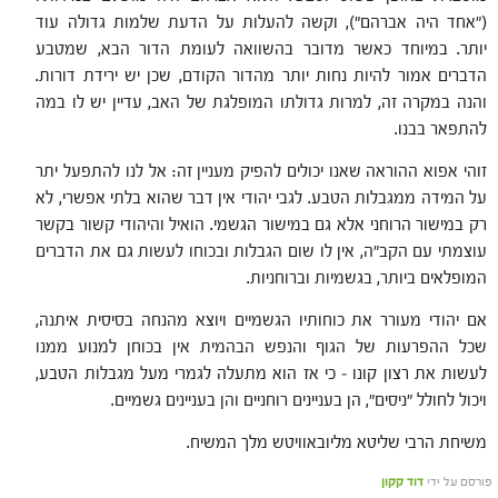
("אחד היה אברהם"), וקשה להעלות על הדעת שלמות גדולה עוד
יותר. במיוחד כאשר מדובר בהשוואה לעומת הדור הבא, שמטבע
הדברים אמור להיות נחות יותר מהדור הקודם, שכן יש ירידת דורות.
והנה במקרה זה, למרות גדולתו המופלגת של האב, עדיין יש לו במה
להתפאר בבנו.
זוהי אפוא ההוראה שאנו יכולים להפיק מעניין זה: אל לנו להתפעל יתר
על המידה ממגבלות הטבע. לגבי יהודי אין דבר שהוא בלתי אפשרי, לא
רק במישור הרוחני אלא גם במישור הגשמי. הואיל והיהודי קשור בקשר
עוצמתי עם הקב"ה, אין לו שום הגבלות ובכוחו לעשות גם את הדברים
המופלאים ביותר, בגשמיות וברוחניות.
אם יהודי מעורר את כוחותיו הגשמיים ויוצא מהנחה בסיסית איתנה,
שכל ההפרעות של הגוף והנפש הבהמית אין בכוחן למנוע ממנו
לעשות את רצון קונו – כי אז הוא מתעלה לגמרי מעל מגבלות הטבע,
ויכול לחולל "ניסים", הן בעניינים רוחניים והן בעניינים גשמיים.
משיחת הרבי שליטא מליובאוויטש מלך המשיח.
פורסם על ידי
דוד קקון