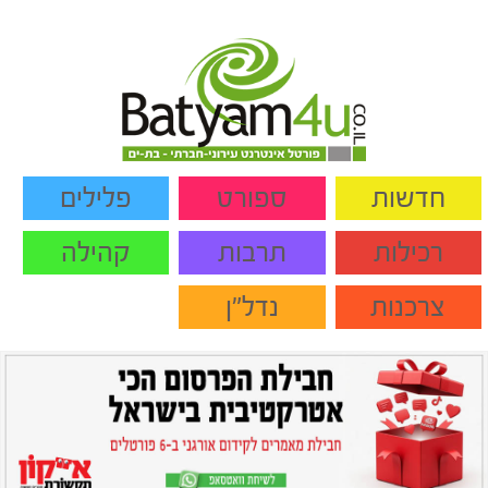
חדשות
ספורט
פלילים
רכילות
תרבות
קהילה
צרכנות
נדל"ן