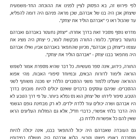
לפי פירוש זה, בא הפסוק לציין לפנינו את ההוכחה החד-משמעית
שיצחק אכן היה בנו של אברהם, שכן מראה פניהם היה דומה להפליא,
עד שהכול ראו כי "אברהם הוליד את יצחק".
מדרש נוסף מסביר זאת בדרך אחרת: "יצחק נתעטר באברהם ואברהם
נתעטר ביצחק". כלומר: התורה מבקשת לומר, כי יצחק היה מציג את
עצמו כ"יצחק בן אברהם", מכיוון שהתפאר באברהם אביו; ואילו אברהם
היה מתפאר בבנו יצחק – "אברהם הוליד את יצחק".
התורה, כידוע, אינה ספר מעשיות. כל דבר שהיא מספרת אמור לשמש
הוראה ולימוד לדורות הבאים, ובמיוחד סיפורי האבות. מהי אפוא
ההוראה שעלינו ללמוד משני ההסברים הללו? יש מכנה משותף לשני
ההסברים: שניהם עוסקים בדברים שאינם יכולים להיות מובנים בדרך
הטבע. סיפור לידתו של יצחק הוא נס נפלא ביותר. על פי דרך הטבע לא
היו אברהם ושרה יכולים עוד ללדת ילדים. לא רק מבחינת גופם הגשמי
היה הדבר בלתי אפשרי, כדברי חז"ל, אלא גם המזלות העליונים הראו
שאין להם כל אפשרות ללדת בן.
גם העובדה שאברהם היה יכול להתפאר בבנו, אינה יכולה להיות
מוסברת באופן פשוט וטבעי. הלוא אברהם היה מושלם במידותיו