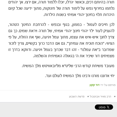
תורה בהיותם רכים, וכאשר יגדלו, יוכלו ללמוד תורה, אם ירצו. אך יהודים
נלחמו בחירוף נפש על לימוד תורה של תינוקות, מתוך ידיעה שכל קיום
היהדות תלוי בחינוך יהודי אמיתי בשנות הילדות.
לכן חייבים לעמול – בממון, בגוף ובנפש – להרחבת החינוך הטהור,
להעניק לעוד ילד יהודי חינוך יהודי אמיתי, של תורה ויראת שמים. כך גם
צריך לחנך איש-איש את עצמו, מתוך עמל ויגיעה, ואף את הזולת, על פי
הציווי: "הוכח תוכיח את עמיתך". גם אם הדבר כרוך בקשיים, צריך לזכור
שמדובר ב"את עמלנו" – זהו דבר שכרוך בעמל ויגיעה. ודווקא בדרך זו
מצמיחים דור שיכיר את ה' בגאולה האמיתית והשלמה.
מעובד משיחת קודש הרבי שליט"א מליובאוויטש מלך המשיח.
יחי אדוננו מורנו ורבינו מלך המשיח לעולם ועד.
פורסם על ידי
דוד קקון
#
הרב מאיר אבוטבול
#
פרשת השבוע