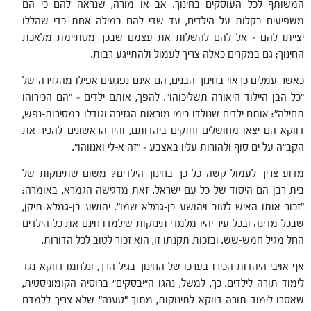
המשותף לכל העוסקים בחינוך. אב או מורה, שנראה להם כי הם
משפיעים בקלות על הילדים, עד שדי להם במילה אחת כדי שהללו
יצייתו להם – אל להם להשלות את עצמם שבכך מסתיימת מלאכת
החינוך; גם במקרים כאלה צריך לעמול ולהתייגע רבות.
כאשר עמלים כראוי בחינוך הבנים, הם אינם נפגעים אפילו מהגזירה של
"כל הבן היילוד היאורה תשליכוהו". להפך, אותם ילדים – "הם הכירוהו
תחילה": אותם ילדים שנולדו בימי מוראות הגזירה וגודלו במסירות-נפש,
דווקא הם יצאו מחושלים וחזקים ביהדותם, והיו הראשונים להכיר את
הקב"ה על ים סוף ולהורות עליו באצבע – "זה א-לי ואנווהו".
מדוע צריך לעמול קשה כל כך בחינוך הילדים? משום שתינוקות של
בית רבן הם היסוד של כל עם ישראל. זאת מדגישה הגמרא, באומרה:
"זכור אותו האיש לטוב ויהושע בן-גמלא שמו". יהושע בן-גמלא תיקן,
שבכל מדינה ובכל עיר יהיו מלמדי תינוקות שילמדו חינם את כל הילדים
החל מגיל חמש-שש. ובזכות תקנתו זו, הוא זכור לטוב לכל הדורות.
אף אויבי היהדות הכירו בערכו של החינוך בגיל הרך, ונלחמו דווקא נגד
לימוד תורה לילדים. כך, למשל, נהגו ה"יבסקים" ברוסיה הקומוניסטית,
שאסרו לימוד תורה דווקא לתינוקות, מתוך "טענה" שלא צריך ללמדם