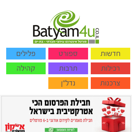
חדשות
ספורט
פלילים
רכילות
תרבות
קהילה
צרכנות
נדל"ן