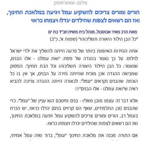
צילום: שאטרסטוק
הורים ומורים צריכים להשקיע עמל ויגיעה במלאכת החינוך,
ואז הם רשאים לצפות שהילדים יגדלו ויצמחו כראוי
מאת הרב מאיר אבוטבול, מנהל בית משיח חב"ד בת ים
"כל הבן הילוד היאורה תשליכוהו" (שמות א', כ"ב)
אחת הגזירות האיומות ביותר של פרעה הייתה להשליך את ילדי ישראל
לנילוס. על כך נאמר בהגדה של פסח: "ואת עמלנו – אלו הבנים,
שנאמר: כל הבן היילוד היאורה תשליכוהו וכל הבת תחיון". הפסוק
שמביאה ההגדה אכן מוכיח שהייתה גזירה על הבנים, אך אין בו כל
הוכחה שהבנים נקראים "עמל". לכאורה הייתה ההגדה צריכה להביא
ראיה ש"ואת עמלנו – אלו הבנים"?!
אלא דבר זה עצמו מובן מאליו – בנים וחינוכם הוא עניין של "עמל". כדי
שהבנים (וכן התלמידים, שאף הם קרויים בנים) יגדלו כראוי, יש הכרח
בעמל רב. הורים ומורים צריכים להשקיע עמל ויגיעה במלאכת החינוך,
ואז הם רשאים לצפות שהילדים יגדלו ויצמחו כראוי.
אם התורה מכנה את מלאכת החינוך "עמל", ברור שזה עמל אמיתי,