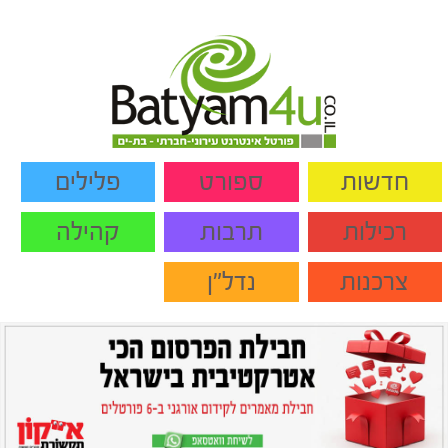
חדשות
ספורט
פלילים
רכילות
תרבות
קהילה
צרכנות
נדל"ן