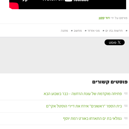
פורסם על ידי
דוד קקון
#
חדשות בת ים
#
מגי אזרזר
#
מחשב
#
מתנה
פוסטים קשורים
פתיחה מוקדמת של עונת הרחצה – כבר בשבוע הבא
בית הספר "ראשונים" אירח את דיירי הוסטל אקי"ם
גמלאי בת ים התארחו באורט רמת יוסף