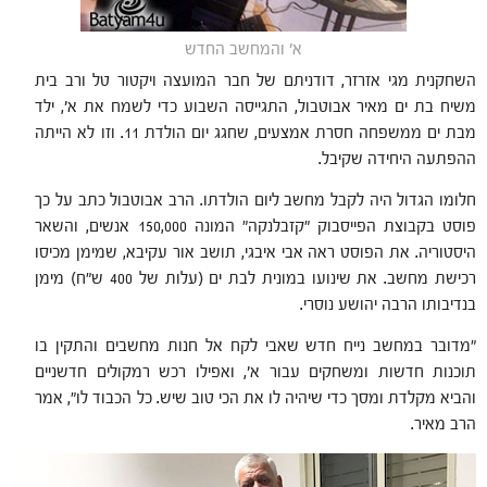
א' והמחשב החדש
השחקנית מגי אזרזר, דודניתם של חבר המועצה ויקטור טל ורב בית
משיח בת ים מאיר אבוטבול, התגייסה השבוע כדי לשמח את א', ילד
מבת ים ממשפחה חסרת אמצעים, שחגג יום הולדת 11. וזו לא הייתה
ההפתעה היחידה שקיבל.
חלומו הגדול היה לקבל מחשב ליום הולדתו. הרב אבוטבול כתב על כך
פוסט בקבוצת הפייסבוק "קזבלנקה" המונה 150,000 אנשים, והשאר
היסטוריה. את הפוסט ראה אבי איבגי, תושב אור עקיבא, שמימן מכיסו
רכישת מחשב. את שינועו במונית לבת ים (עלות של 400 ש"ח) מימן
בנדיבותו הרבה יהושע נוסרי.
"מדובר במחשב נייח חדש שאבי לקח אל חנות מחשבים והתקין בו
תוכנות חדשות ומשחקים עבור א', ואפילו רכש רמקולים חדשניים
והביא מקלדת ומסך כדי שיהיה לו את הכי טוב שיש. כל הכבוד לו", אמר
הרב מאיר.