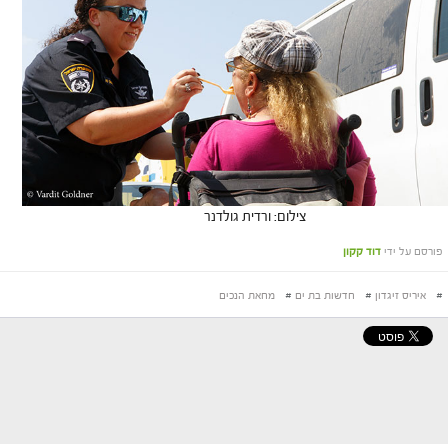
צילום: ורדית גולדנר
פורסם על ידי
דוד קקון
#
איריס זיגדון
#
חדשות בת ים
#
מחאת הנכים