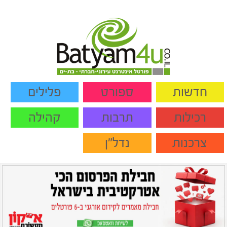
חדשות
ספורט
פלילים
רכילות
תרבות
קהילה
צרכנות
נדל"ן