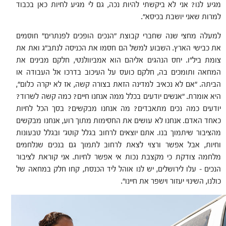
מגיע לנו? אני לא ביקשתי להיות נכה, גם לי מגיע לחיות כאן בכבוד
למרות שאני יושבת בכיסא".
למעלה מחצי שנה שחברי קבוצת "הנכים הופכים לפנתרים" חוסמים
את כבישי הארץ. השבוע למשל הם חסמו את הכניסה לנתב"ג ואת את
צומת ביל"ו. יחס הנהגים אליהם הוא אמביוולנטי, חלקם מבינים את
המחאה ותומכים בה, חלקם כועס על העיכוב בדרכו אל העבודה או
הביתה. "אם לא נכאיב למדינה הזאת בצורה קשה, אז לא יקרה כלום",
היא אומרת. "אנשים יודעים בכלל ממה אנחנו חיים? כמה קשה לשרוד?
יודעים כמה נכים מתאבדים? מה אנחנו מבקשים? בסך הכל לחיות
כאחד האדם. אנחנו לא עושים את החסימות מתוך רוע, אנחנו מבקשים
מהציבור שיתמוך בנו. אתם יוצאים לרחוב בגלל קוטג' ובגלל טבעונות
וחיות, אבל אפשר ורצוי לצאת לרחוב לתמוך גם בנכים שנלחמים
מלחמה צודקת כי מקצבת נכות אי אפשר לחיות. אני קוראת לציבור
הנכים – עלו לירושלים, יש לנו אוהל ליד הכנסת, קחו חלק במחאה של
כולנו, השינוי יעזור וישפר את חיינו".