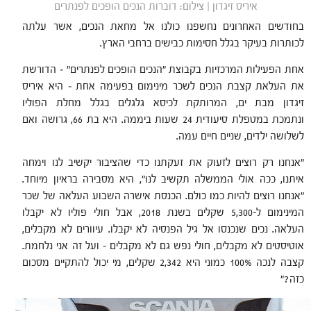
איריס זיגדון | צילום: דוברות הנכים הופכים לפנתרים
בחודשים האחרונים נחשפנו כולנו אל מחאת הנכים, אשר עלתה
לכותרות בעיקר בגלל חסימות כבישים ברחבי הארץ.
אחת הפעילות המרכזיות בקבוצת "הנכים הופכים לפנתרים" – הדורשת
את העלאת קצבת הנכים לשכר מינימום בפעימה אחת – היא איריס
זיגדון מבת ים, המרותקת לכיסא גלגלים בגלל מחלת הפוליו
ונתמכת במטפלת סיעודית 24 שעות ביממה. היא בת 66, גרושה ואם
לשלושה ילדים, שניים חיים עמה.
"אנחנו רק רוצים לזעוק את זעקתנו כדי שהציבור יקשיב לנו וימחה
איתנו, ככה אולי הממשלה תקשיב לנו", היא מסבירה בראיון מיוחד.
"אנחנו רוצים להיות כמו כולם. הכנסת אישרה השבוע העלאה של שכר
המינימום ל-5,300 שקלים בשנת 2018, אבל חולי פוליו לא יקבלו
העלאה. נכים שנכנסו אל גיל הפנסיה לא יקבלו. עיוורים לא מקבלים,
אוטיסטים לא מקבלים, חולי נפש גם לא מקבלים – ועל זה אני נלחמת.
קצבה לנכה 100% כמוני היא 2,342 שקלים, מי יכול להתקיים מסכום
כזה?"