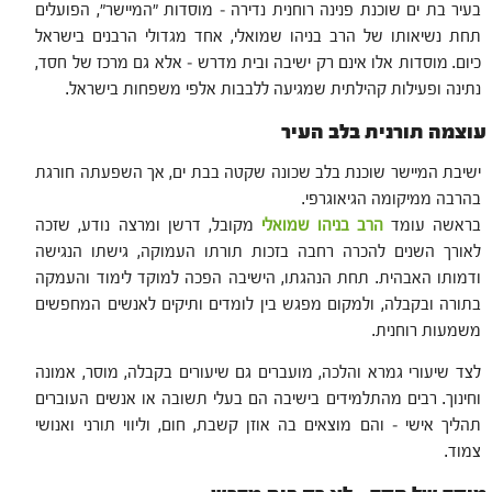
בעיר בת ים שוכנת פנינה רוחנית נדירה – מוסדות "המיישר", הפועלים
תחת נשיאותו של הרב בניהו שמואלי, אחד מגדולי הרבנים בישראל
כיום. מוסדות אלו אינם רק ישיבה ובית מדרש – אלא גם מרכז של חסד,
נתינה ופעילות קהילתית שמגיעה ללבבות אלפי משפחות בישראל.
עוצמה תורנית בלב העיר
ישיבת המיישר שוכנת בלב שכונה שקטה בבת ים, אך השפעתה חורגת
בהרבה ממיקומה הגיאוגרפי.
בראשה עומד
הרב בניהו שמואלי
מקובל, דרשן ומרצה נודע, שזכה
לאורך השנים להכרה רחבה בזכות תורתו העמוקה, גישתו הנגישה
ודמותו האבהית. תחת הנהגתו, הישיבה הפכה למוקד לימוד והעמקה
בתורה ובקבלה, ולמקום מפגש בין לומדים ותיקים לאנשים המחפשים
משמעות רוחנית.
לצד שיעורי גמרא והלכה, מועברים גם שיעורים בקבלה, מוסר, אמונה
וחינוך. רבים מהתלמידים בישיבה הם בעלי תשובה או אנשים העוברים
תהליך אישי – והם מוצאים בה אוזן קשבת, חום, וליווי תורני ואנושי
צמוד.