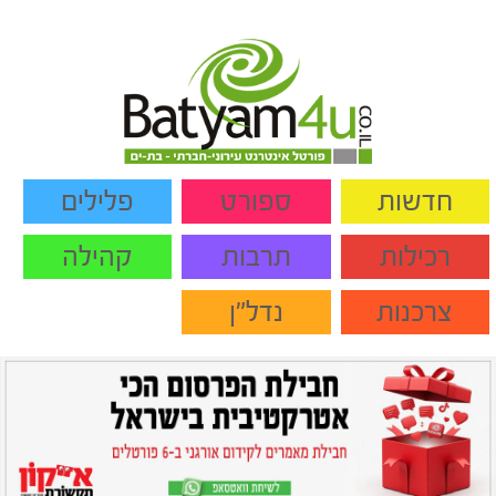
חדשות
ספורט
פלילים
רכילות
תרבות
קהילה
צרכנות
נדל"ן