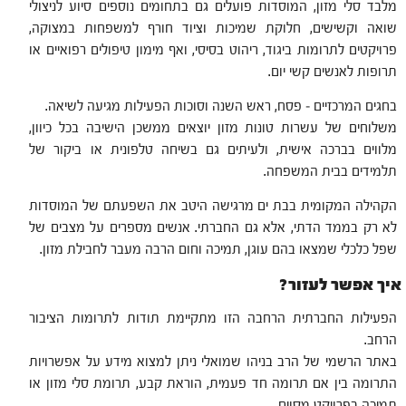
מלבד סלי מזון, המוסדות פועלים גם בתחומים נוספים סיוע לניצולי
שואה וקשישים, חלוקת שמיכות וציוד חורף למשפחות במצוקה,
פרויקטים לתרומות ביגוד, ריהוט בסיסי, ואף מימון טיפולים רפואיים או
תרופות לאנשים קשי יום.
בחגים המרכזיים – פסח, ראש השנה וסוכות הפעילות מגיעה לשיאה.
משלוחים של עשרות טונות מזון יוצאים ממשכן הישיבה בכל כיוון,
מלווים בברכה אישית, ולעיתים גם בשיחה טלפונית או ביקור של
תלמידים בבית המשפחה.
הקהילה המקומית בבת ים מרגישה היטב את השפעתם של המוסדות
לא רק בממד הדתי, אלא גם החברתי. אנשים מספרים על מצבים של
שפל כלכלי שמצאו בהם עוגן, תמיכה וחום הרבה מעבר לחבילת מזון.
איך אפשר לעזור?
הפעילות החברתית הרחבה הזו מתקיימת תודות לתרומות הציבור
הרחב.
באתר הרשמי של הרב בניהו שמואלי ניתן למצוא מידע על אפשרויות
התרומה בין אם תרומה חד פעמית, הוראת קבע, תרומת סלי מזון או
תמיכה בפרויקט מסוים.