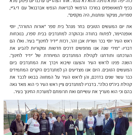
כזה יפה ומלא נתינה והוא לא נגמר. אחר הצהריים ערכנו יום פינוק מלא
בכיף למאושפזים במרכז הרפואי לבריאות הנפש אברבנאל עם די.ג'יי,
ספריות, מניקור ומתנות, היה מקסים".
את יום המעשים הטובים בחר מנהל בית ספר "אורות התורה", יוסי
אופנהיימר, לפתוח בתודה ובהוקרה למתנדבים בבית ספרו, בנוכחות
ראש העיר יוסי בכר ושרית אבן זהר, רכזת "ידיד לחינוך" בעיר. ואלו הם
דבריו: "מידי שנה אנו מחפשים דרכים חדשות ומקוריות להביע את
הערכתנו ותודתנו לקהילת המתנדבים המיוחדת של 'ידיד לחינוך'.
השנה פנינו לראש העיר והצענו שיבוא ויברך את המתנדבים ביום
המעשים הטובים. היום אנו מצדיעים הן למתנדבים היקרים המתמידים
כבר עשר שנים בדרכם, והן לראש העיר על המחווה בבואו לכבד את
קהילת ביה"ס כולה". בדבריו למתנדבים ציין ראש העיר כי הוא מאד גאה
בהם וכי הוא מעריך את עשייתם ואת תרומתם למערכת החינוך בעיר.