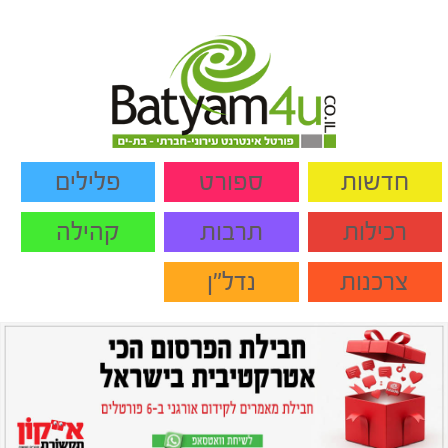
חדשות
ספורט
פלילים
רכילות
תרבות
קהילה
צרכנות
נדל"ן