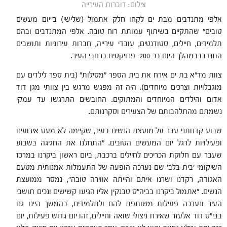
צילום: דוברות העירייה
אלפי מתנדבים מבת ים לקחו חלק אתמול (שלישי) ב"יום מעשים
טובים" שהתקיים בשיתוף עמותת רוח טובה. אלפי המתנדבים ובהם
תלמידים, חיילים, סטודנטים, עובדי עירייה, חברות עירוניות ותושבים
התנדבו במהלך היום בכ-200 פרויקטים ברחבי העיר.
צוות מד"א בת ים אירח את בית הספר "מסילות" (בית ספר לילדים עם
מוגבלויות וצרכים מיוחדים). היה זה מפגש מרגש בין צוותי מגן דוד
אדום והילדים המיוחדים והמתוקים. החובשים התרגשו עד עמקי
נשמתם מהתלהבותם של הצעירים וסקרנותם.
שבוע קדחתני עבר על מועצת הנשים בעיר, שקיימה לא מעט אירועים
ופעילויות לרגל יום המעשים הטובים. "התחלנו את החגיגה בשבוע
שעבר עם חלוקת הכריכים לחיילים ברכבת, ביום ראשון ביקרנו במרכז
השיקומי 'בית בלב' שם נערכה הופעה של התעמלות אמנותית מטעם
האגודה, רקדנו ושרנו איתם והייתה אווירה טובה", נמסר ממועצת
הנשים. "אתמול ביקרנו בביה"ס טבנקין אליו הגיעו קשישים ונכים תושבי
העיר ונערכה פעילות משותפת להם ולתלמידים, בהמשך היינו גם
בבי"ס דוד אלעזר שאירח ניצולי שואה וחיילים, זהו יום גדוש פעילות, יום