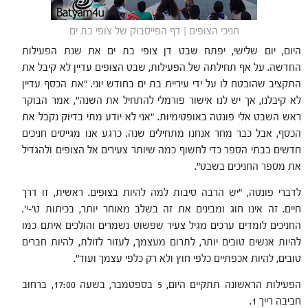
חניכי הצופים | דף הפייסבוק של צופי בת ים
היום, יום שלישי, יפתח שבט דן צופי בת ים את שנת הפעילות
החדשה. על אף תחילתה של הפעילות, שבט הצופים עדיין לא קיבל את
התקציב שהובטח לו על ידי עיריית בת ים בחודש יוני. "את הכסף עדיין
לא קיבלנו, אך יש לנו אישור פורמלי להתחיל את השנה", אמר הבוקר
ראש השבט אלי פונטה באופטימיות. "אני לא יודע מתי בדיוק נקבל את
הכסף, אבל כבר מחר אנחנו מתחילים שנה. כרגע אנו מגייסים חניכים
חדשים בבתי הספר כדי לחשוף כמה שיותר צעירים אל הצופים ולהגדיל
את מספר החניכים בשבט".
לדברי פונטה, "יש הרבה סיבות למה להיות בצופים. ראשית, זו דרך
חיים. זה אינו חוג ומבינים את זה בשלב מאוחר יותר, בכיתות ט'-י'.
החניכים לומדים ערכים מגיל צעיר שפשוט נשמרים והולכים איתם כמו
להיות אנשים טובים יותר, לתרום מעצמך, לעזור לזולת, להיות חברים
טובים, להיות אכפתיים כלפי חוץ ולא רק כלפי עצמך ועוד".
הפעילות הראשונה תתקיים היום, 5 בספטמבר, בשעה 17:00, ברחוב
חביבה רייך 1.