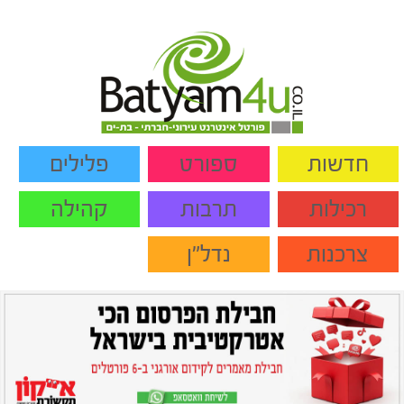
חדשות
ספורט
פלילים
רכילות
תרבות
קהילה
צרכנות
נדל"ן