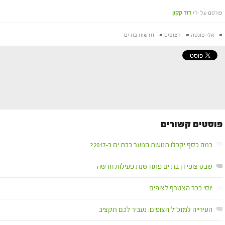
פורסם על ידי
דוד קקון
#
אלי פונטה
#
הצופים
#
חדשות בת ים
פוסטים קשורים
כמה כסף יקבלו תנועות הנוער בבת ים ב-2017?
שבט צופי דן בת ים פתח שנת פעילות חדשה
יוסי בכר הצטרף לצופים
העירייה למזכ"ל הצופים: נעביר לכם תקציב