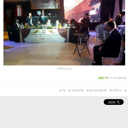
ברנז בהילולה
פורסם על ידי
דוד קקון
#
הילולה
#
חדשות בת ים
#
יצחק נתני
#
צדיק