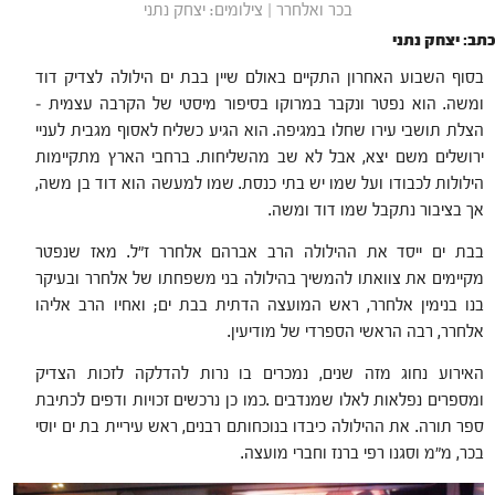
בכר ואלחרר | צילומים: יצחק נתני
כתב: יצחק נתני
בסוף השבוע האחרון התקיים באולם שיין בבת ים הילולה לצדיק דוד
ומשה. הוא נפטר ונקבר במרוקו בסיפור מיסטי של הקרבה עצמית –
הצלת תושבי עירו שחלו במגיפה. הוא הגיע כשליח לאסוף מגבית לעניי
ירושלים משם יצא, אבל לא שב מהשליחות. ברחבי הארץ מתקיימות
הילולות לכבודו ועל שמו יש בתי כנסת. שמו למעשה הוא דוד בן משה,
אך בציבור נתקבל שמו דוד ומשה.
בבת ים ייסד את ההילולה הרב אברהם אלחרר ז"ל. מאז שנפטר
מקיימים את צוואתו להמשיך בהילולה בני משפחתו של אלחרר ובעיקר
בנו בנימין אלחרר, ראש המועצה הדתית בבת ים; ואחיו הרב אליהו
אלחרר, רבה הראשי הספרדי של מודיעין.
האירוע נחוג מזה שנים, נמכרים בו נרות להדלקה לזכות הצדיק
ומספרים נפלאות לאלו שמנדבים .כמו כן נרכשים זכויות ודפים לכתיבת
ספר תורה. את ההילולה כיבדו בנוכחותם רבנים, ראש עיריית בת ים יוסי
בכר, מ"מ וסגנו רפי ברנז וחברי מועצה.