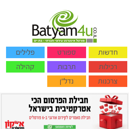
חדשות
ספורט
פלילים
רכילות
תרבות
קהילה
צרכנות
נדל"ן