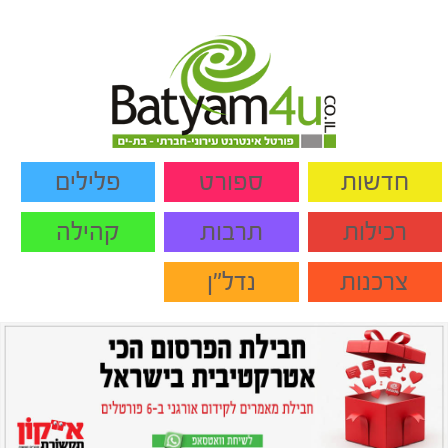
חדשות
ספורט
פלילים
רכילות
תרבות
קהילה
צרכנות
נדל"ן