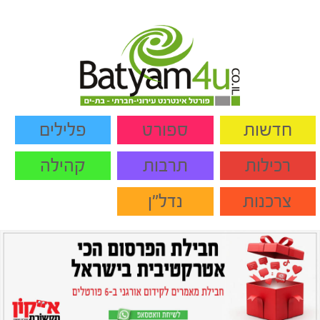
חדשות
ספורט
פלילים
רכילות
תרבות
קהילה
צרכנות
נדל"ן