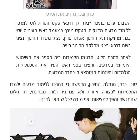
פרון ובכר גוזרים את הסרט
השבוע ערכו בתיכון "בית וגן דרכא" טקס הסרת לוט למרכז
ללימוד מדעים מדויקים. הטקס נערך במעמד ראש העירייה יוסי
בכר, מחזיקת תיק החינוך אסתר פרון, נציגי משרד החינוך, נציגי
רשת דרכא ונציגי מחלקת החינוך בעיר.
לאחר הסרת הלוט, הדגימו תלמידות בית הספר את השימוש
היומיומי במדעים, והציגו בפני ראש העיר את הטכנולוגיות
הנלמדות והיוזמות המומצאות בחדר המדעים.
טובי ברק, מנהלת התיכון, הדגישה כי במרכז ללימוד מדעים ילמדו
התלמידות "בצורה אחרת ולא עם גיר ולוח. מבחינתי, זה חלום
שהתגשם והפך למציאות ואני מודה לכל שותפיי לדרך".