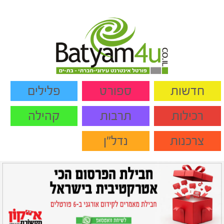
חדשות
ספורט
פלילים
רכילות
תרבות
קהילה
צרכנות
נדל"ן