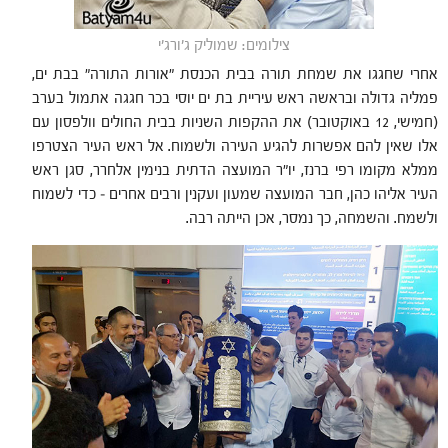
צילומים: שמוליק ג'ורג'י
אחרי שחגגו את שמחת תורה בבית הכנסת "אורות התורה" בבת ים,
פמליה גדולה ובראשה ראש עיריית בת ים יוסי בכר חגגה אתמול בערב
(חמישי, 12 באוקטובר) את ההקפות השניות בבית החולים וולפסון עם
אלו שאין להם אפשרות להגיע העירה ולשמוח. אל ראש העיר הצטרפו
ממלא מקומו רפי ברנז, יו"ר המועצה הדתית בנימין אלחרר, סגן ראש
העיר אליהו כהן, חבר המועצה שמעון ועקנין ורבים אחרים – כדי לשמוח
ולשמח. והשמחה, כך נמסר, אכן הייתה רבה.