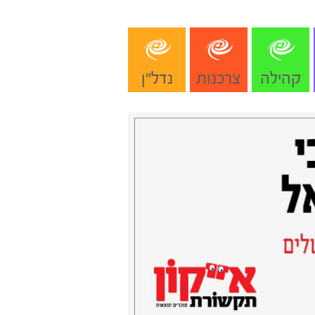
קהילה
צרכנות
נדל"ן