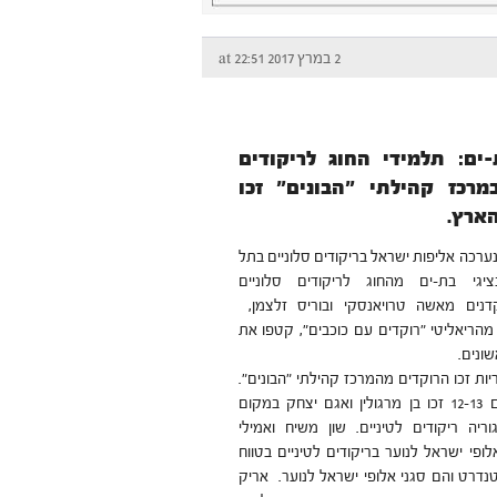
2 במרץ 2017 at 22:51
-ים: תלמידי החוג לריקודים
במרכז קהילתי "הבונים" זכו
ארץ.
רכה אליפות ישראל בריקודים סלוניים בתל
יגי בת-ים מהחוג לריקודים סלוניים
נים מאשה טרויאנסקי ובוריס זלצמן,
מהריאליטי "רוקדים עם כוכבים", קטפו את
ונים.
ות זכו הרוקדים מהמרכז קהילתי "הבונים".
בטווח הגילאים 12-13 זכו בן מרגולין ואגם יצחק במקום
ריה ריקודים לטיניים. שון משיח ואמילי
ופי ישראל לנוער בריקודים לטיניים בטווח
וריה סטנדרט והם סגני אלופי ישראל לנוער. אריק