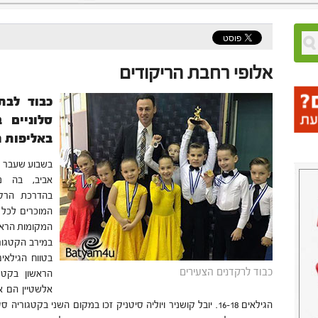
אלופי רחבת הריקודים
כבוד לבת
סלוניים 
באליפות ה
בשבוע שעבר נע
אביב, בה נצ
בהדרכת הרקד
המוכרים לכל 
המקומות הראש
במירב הקטגורי
כבוד לרקדנים הצעירים
הראשון בקטגו
אלשטיין הם אל
הגילאים 16-18. יובל קושניר ויוליה סיטניק זכו במקום השני בקטג