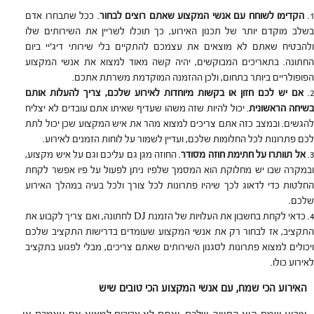
הקדימו לשוחח עם אנשי המקצוע שאתם רוצים לבחור
. ככל שתבחרו אדם
בשלב מוקדם יותר של תכנון האירוע, כך תוכלו לשריין את השירותים שלו
ולהבטיח שאתם לא מוצאים את עצמכם להתקיים בלי שירותי דיג׳יי ביום
החתונה. בתאריכים המבוקשים, יהיה קשה מאוד למצוא את אנשי המקצוע
הפופולריים ביותר בתחום, ולכן ההזמנה המוקדמת משרתת אתכם.
אם יש לכם חזון או בקשות מיוחדות לאירוע שלכם, צריך להעלות אותם
שיחה הראשונית
. יכול להיות שזה משהו שעדיף שאיתו אתם עובדים לא יצליח
להגשים. ובמצב כזה אתם צריכים למצוא מהר את איש המקצוע שכן יכול לתת
לכם פתרונות לכל החלומות שלכם, ועדיין לשמור על לוחות הזמנים לאירוע.
אל תוותרו על חתימת חוזה מסודר
. החוזה מגן גם עליכם וגם על איש מקצוע,
ובמקרה שבו יש מחלוקת הוא המסמך שלפיו ניתן לפעול על פיו אפשר לקחת
החלטות כדי לדאוג לכך שיהיו פתרונות לכל צורך ולכל בעיה במהלך האירוע
שלכם.
כדאי לקחת בחשבון את העלויות של הזמנת DJ לחתונה, ואם צריך לקבוע את
התקציב, אז לבחור רק את אנשי המקצוע שעומדים בדרישות התקציב שלכם
ויכולים למצוא פתרונות לסגנון השירותים שאתם צריכים, מבלי לפגוע בתקציב
לאירוע כולו.
האירוע הכי שמח, עם אנשי המקצוע הכי טובים שיש