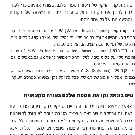
בה את קודי הניקוי של ריפוד הספה שלכם, בצורת אותיות. כדי לעזור
לכם להבין את הקודים האלה, ערכנו עבורכם רשימה של הקודים
והמשמעות של כל אחד מהם:
קוד ניקוי –
W: (Water – based cleaner), ״ניקוי על בסיס מים״. לניקוי
הריפוד השתמשו אך ורק בחומר ניקוי על בסיס מים. מוצר ניקוי על בסיס מים
הוא סוג של תמיסה שבה המים הם המרכיב העיקרי.
קוד ניקוי
S/W: (Solvents and water – based cleaners), ״ממיסים
וחומרי ניקוי על בסיס מים״. לניקוי הריפוד אפשר להשתמש גם בממיסים וגם
בחומרי ניקוי על בסיס מים.
קוד ניקוי
S: (Solvents), ״ממיסים׳. לניקוי ריפוד הספה השתמשו רק
בממס. ממס הוא סוג של תמיסה שבה כימיקל ניקוי משמש כמרכיב העיקרי
שלה.
טיפ בונוס: נקו את הספה שלכם בצורה מקצועית
אפשר למצוא באינטרנט הרבה טיפים וטריקים לניקוי ריהוט מרופד. עם
זאת, גם טכניקת ׳עשה זאת בעצמך׳ הטובה ביותר לא תוכל להשתוות
לטיפולים שמציעה חברה מקצועית לניקוי ספות. השירות כולל ציוד
ברמה גבוהה ופתרונות רבי עוצמה שמצליחים להסיר לכלוך, אבק