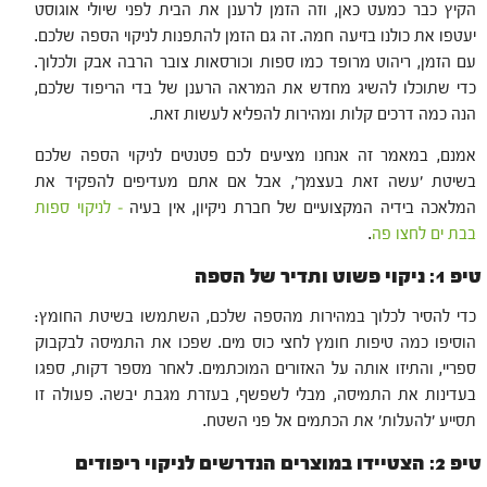
הקיץ כבר כמעט כאן, וזה הזמן לרענן את הבית לפני שיולי אוגוסט
יעטפו את כולנו בזיעה חמה. זה גם הזמן להתפנות לניקוי הספה שלכם.
עם הזמן, ריהוט מרופד כמו ספות וכורסאות צובר הרבה אבק ולכלוך.
כדי שתוכלו להשיג מחדש את המראה הרענן של בדי הריפוד שלכם,
הנה כמה דרכים קלות ומהירות להפליא לעשות זאת.
אמנם, במאמר זה אנחנו מציעים לכם פטנטים לניקוי הספה שלכם
בשיטת ׳עשה זאת בעצמך׳, אבל אם אתם מעדיפים להפקיד את
המלאכה בידיה המקצועיים של חברת ניקיון, אין בעיה
– לניקוי ספות
בבת ים לחצו פה
.
טיפ 1: ניקוי פשוט ותדיר של הספה
כדי להסיר לכלוך במהירות מהספה שלכם, השתמשו בשיטת החומץ:
הוסיפו כמה טיפות חומץ לחצי כוס מים. שפכו את התמיסה לבקבוק
ספריי, והתיזו אותה על האזורים המוכתמים. לאחר מספר דקות, ספגו
בעדינות את התמיסה, מבלי לשפשף, בעזרת מגבת יבשה. פעולה זו
תסייע ׳להעלות׳ את הכתמים אל פני השטח.
טיפ 2: הצטיידו במוצרים הנדרשים לניקוי ריפודים