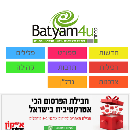
חדשות
ספורט
פלילים
רכילות
תרבות
קהילה
צרכנות
נדל"ן