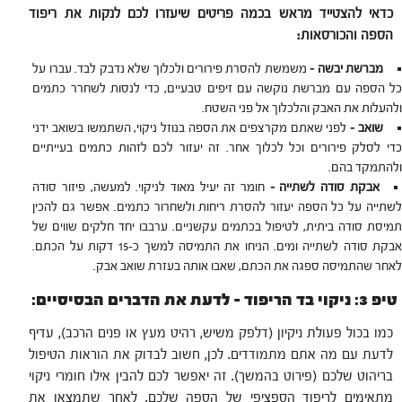
כדאי להצטייד מראש בכמה פריטים שיעזרו לכם לנקות את ריפוד
הספה והכורסאות:
מברשת יבשה –
משמשת להסרת פירורים ולכלוך שלא נדבק לבד. עברו על
כל הספה עם מברשת נוקשה עם זיפים טבעיים, כדי לנסות לשחרר כתמים
ולהעלות את האבק והלכלוך אל פני השטח.
שואב –
לפני שאתם מקרצפים את הספה בנוזל ניקוי, השתמשו בשואב ידני
כדי לסלק פירורים וכל לכלוך אחר. זה יעזור לכם לזהות כתמים בעייתיים
ולהתמקד בהם.
אבקת סודה לשתייה –
חומר זה יעיל מאוד לניקוי. למעשה, פיזור סודה
לשתייה על כל הספה יעזור להסרת ריחות ולשחרור כתמים. אפשר גם להכין
תמיסת סודה ביתית, לטיפול בכתמים עקשניים. ערבבו יחד חלקים שווים של
אבקת סודה לשתייה ומים. הניחו את התמיסה למשך כ-15 דקות על הכתם.
לאחר שהתמיסה ספגה את הכתם, שאבו אותה בעזרת שואב אבק.
טיפ 3: ניקוי בד הריפוד – לדעת את הדברים הבסיסיים:
כמו בכול פעולת ניקיון (דלפק משיש, רהיט מעץ או פנים הרכב), עדיף
לדעת עם מה אתם מתמודדים. לכן, חשוב לבדוק את הוראות הטיפול
בריהוט שלכם (פירוט בהמשך). זה יאפשר לכם להבין אילו חומרי ניקוי
מתאימים לריפוד הספציפי של הספה שלכם. לאחר שתמצאו את