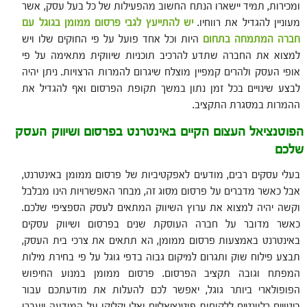
ומכירות, תמיד יישארו הנתח החשוב מהפעילות של כל בעל עסק, אשר
מעוניין להגדיל את רווחיו.
יש להתייעץ לגבי פרסום ממומן בגוגל עם
חברה המתמחה בתחום
היות וכל אחד פועל על פי החוקים שלו ויש
למצוא את החברה שתדע להרכיב תוכניות שיווקית מתאימה על פי
אופי העסק ולהרים קמפיין מוצלח שיגרום להמרות הרצויות. ניתן יהיה
לבצע שינויים בכל זמן נתון במשך תקופת הפרסום ואף להגדיל את
ההמרות במסגרת התקציב.
הפוטנציאל העצום הקיים באינטרנט בפרסום ושיווק העסק
שלכם
בעלי עסקים רבים, מודעים לאפקטיביות של פרסום ממומן באינטרנט,
אבל כאשר מדברים על פרסום מסוג זה, מבחר האפשרויות הינו מבלבל
וקשה יהיה למצוא את ערוץ השיווק המתאים לעסק הספציפי שלכם.
כאשר מדובר על חברה העוסקת שנים בפרסום ושיווק עסקים
באינטרנט באמצעות פרסום ממומן, הא תתאים את צרכי בית העסק,
תבצע פילוח שוק ותגרום למיקום גבוה בדפי גוגל על פי בחירת מילות
המפתח וגובה תקציב הפרסום. פרסום ממומן במנוע החיפוש
הפופולארי ביותר גוגל, יאפשר לכם להעלות את מודעתכם עבור
ביטויים רלוונטים ללקוחות פוטנציאליים ואלו יקליקו על המודעה ויעברו