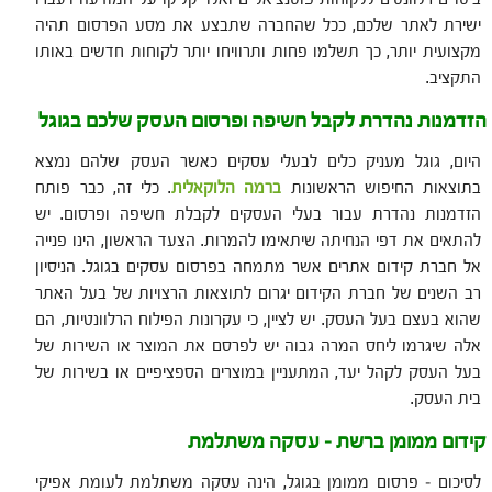
ישירת לאתר שלכם, ככל שהחברה שתבצע את מסע הפרסום תהיה
מקצועית יותר, כך תשלמו פחות ותרוויחו יותר לקוחות חדשים באותו
התקציב.
הזדמנות נהדרת לקבל חשיפה ופרסום העסק שלכם בגוגל
היום, גוגל מעניק כלים לבעלי עסקים כאשר העסק שלהם נמצא
בתוצאות החיפוש הראשונות
ברמה הלוקאלית
. כלי זה, כבר פותח
הזדמנות נהדרת עבור בעלי העסקים לקבלת חשיפה ופרסום. יש
להתאים את דפי הנחיתה שיתאימו להמרות. הצעד הראשון, הינו פנייה
אל חברת קידום אתרים אשר מתמחה בפרסום עסקים בגוגל. הניסיון
רב השנים של חברת הקידום יגרום לתוצאות הרצויות של בעל האתר
שהוא בעצם בעל העסק. יש לציין, כי עקרונות הפילוח הרלוונטיות, הם
אלה שיגרמו ליחס המרה גבוה יש לפרסם את המוצר או השירות של
בעל העסק לקהל יעד, המתעניין במוצרים הספציפיים או בשירות של
בית העסק.
קידום ממומן ברשת – עסקה משתלמת
לסיכום – פרסום ממומן בגוגל, הינה עסקה משתלמת לעומת אפיקי