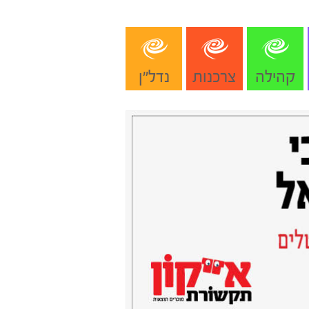
קהילה
צרכנות
נדל"ן