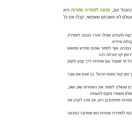
התנהל טוב,
מכונה לספירת שטרות
היא
עולם לא חשבתם שאפשר. קבלו את כל
ים שטרות במהירות – כמה זמן לוקח לכם לספור שטרות? 2 דקות ולעתים אפילו יותר? מכונה לספירת
לות מיידית.
ף גבוהים, ואף לספור אותם מחדש מחשש
 זמן יקר וטרחה רבה.
כל מי שעובד עם שטרות דרך קבע וזקוק
 זמן קצר ומעט תרגול. כך שגם אם עובד
דם שנאלץ לספור את השטרות שוב ושוב,
שלא משאיר מקום לטעויות.
רות מזויפים בן רגע. אין צורך לקרב את
כונה לספירת שטרות הוא שמדובר במכונה