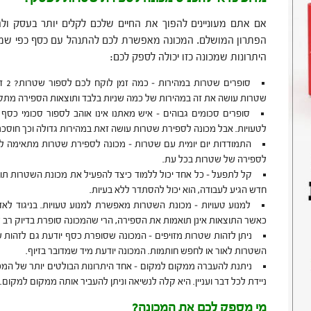
אם אתם מעוניינים להפוך את החיים שלכם לקלים יותר בעסק ול
הפתרון המושלם. המכונה מאפשרת לכם להתנהל עם כסף כפי שמ
היתרונות שמכונה כזו יכולה לספק לכם:
סופר
שטרות עושה את זה במהירות של כמה שניות בלבד ותוצאות הספירה מתקב
סופרים סכומים גבוהים – איש מאתנו אינו אוהב לספור סכומי כס
לטעויות. אבל מכונה לספירת שטרות עושה זאת במהירות גדולה וכך חוסכת
התמודדות יום יומית עם שטרות – מכונה לספירת שטרות מתאימה ל
לספירה של שטרות בכל עת.
קל לתפעל – כל אחד יכול ללמוד כיצד להפעיל את מכונת השטרות תוך
חדש הגיע לעבודה, הוא יכול להסתדר ללא בעיות.
למנוע טעויות – מכונת השטרות מאפשרת למנוע טעויות. בניגוד לא
כאשר התוצאות אינן תואמות את הספירה, הרי שהמכונה סופרת בדיוק רב 
ניתן לזהות שטרות מזויפים – המכונה שסופרת כסף יודעת גם לזהות שט
השטרות לאור או לחפש חותמות. המכונה יודעת מיד שמדובר בזיוף.
ניתנת להעברה ממקום למקום – אחד היתרונות הבולטים יותר של המ
ניידת לכל דבר ועניין. היא קלה לנשיאה וניתן להעביר אותה ממקום למקום.
מי מספק לכם את המכונה?