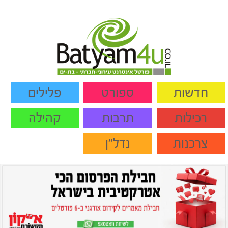
חדשות
ספורט
פלילים
רכילות
תרבות
קהילה
צרכנות
נדל"ן