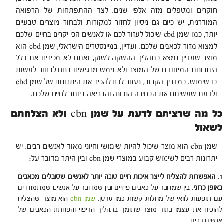
חוקרים ומטפלים מזה אלפי שנים. לצד ההתפתחות של הרפואה
המודרנית, יש כיום גם ניסיון לחזור למקורות ולבחור מוצרים טבעיים
יותר, כמו שמן cbd שיכול לעזור לכם או לאנשים הכי יקרים בחיים שלכם
למצוא מזור לכאבים שלכם. ועדיין, במיינסטרים הישראלי, שמן cbd הוא
מוצר שעדיין נמצא בתהליך ההשקה לשוק, ואתם לא מכירים את כלל
היתרונות המיוחדים של המוצר ולא ממש מרגישים בנוח לבחור לעשות
בו שימוש. במדריך הקרוב, נעזור לכם להכיר את היתרונות של שמן cbd
ולדעת שעשיתם את הבחירה הנכונה והבריאה ביותר לחיים שלכם.
ל מה שרציתם לדעת על שמן
cbn
ולא הצלחתם
לשאול
שמן cbn הוא מוצר שיכול להיות שימושי וחיוני מאוד לאנשים רבים. יש
יתרונות רבים לשימוש קבוע במוצרי שמן cbn ובין היתר מדובר על:
האפשרות להצליח לייצר איכות חיים טובה יותר לאנשים שסובלים מכאבים
אופן כרוני
. בין שמדובר על כאבים פיזיים ובין שמדובר על אנשים שמתמודדים
ם תופעות לוואי של מחלות קשות כמו סרטן,
שמן cbn
הוא מוצר שהצליח
להוכיח את עצמו בתור מוצר שתומך בתהליך הריפוי והפחתת הכאבים של
אנשים רבים.