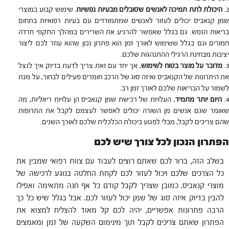
היכולת לתת תמיכה לאנשים שסובלים מבעיות נפשיות
. ‏שימוש קבוע במוצרי
שמן קנאביס יכולים לעזור לאנשים שמתמודדים עם בעיות רפואיות בתחום
בריאות הנפש. גם בגלל שאפשר להרגיע את השרירים במהלך התקפי חרדה
חמורים וגם בגלל ששימוש לאורך זמן הוא פתרון נכון שהוא עוזר לכם ליצור
יציבות מבחינת הרגילי ההתנהגות שלכם.
מדובר על מוצר בטוח לשימוש
, אך יחד עם זאת צריך לדעת בדיוק איך לנצל
את היתרונות של הקנאביס ואיזה סוג של הרכב חומרים פעילים לבחור, על מנת
לשמור על הבריאות שלכם לאורך זמן רב.
היום יותר מתמיד
, העלויות של רכישת שמן קנאביס הן עלויות ריאליות, מה
שאומר שגם אנשים מן השורה יכולים לאפשר לעצמם לקבל את התרופות
שהם צריכים לקבל, מבלי לפגוע ביכולת הכלכלית שלכם לאורך השנים.
הפתרון הנכון לכל צורך שיש לכם
‏בשלב הזה, ברור לכם שאתם רוצים לעבוד עם צוות רפואי שמבין את
כל הצרכים שלכם ויכול לעזור לכם לקחת החלטה בנוגע לרכישה של
מוצרי קנאביס. כמובן שצריך לקבל קודם כל אף חנה מתאימה ואפילו
להבין בדיוק איזה סוג של שמן יכול לעזור לכם. אבל בגלל שיש כל כך
הרבה פתרונות אפשריים, יהיה לכם קל מאוד להצליח למצוא את
הפתרון שאתם צריכים לקבל תוך מינימום השקעה של זמן ומאמצים