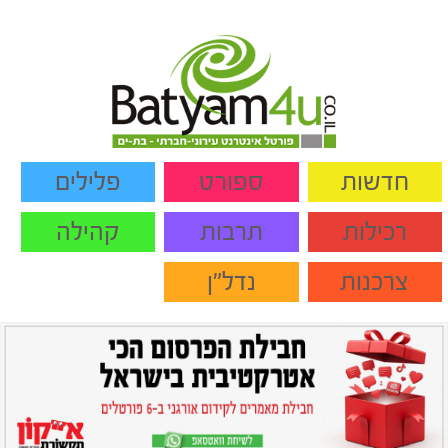
חדשות
ספורט
פלילים
רכילות
תרבות
קהילה
צרכנות
נדל"ן