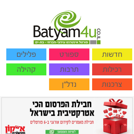
חדשות
ספורט
פלילים
רכילות
תרבות
קהילה
צרכנות
נדל"ן