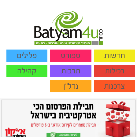
חדשות
ספורט
פלילים
רכילות
תרבות
קהילה
צרכנות
נדל"ן