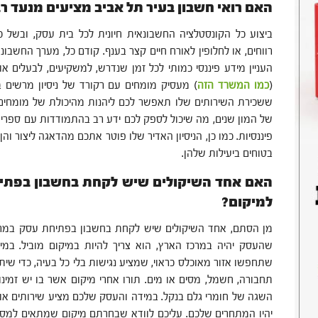
האם רואי חשבון בעיר תל אביב מציעים מנעד ר
ביצוע כל הקונסטלציה החשבונאית חיונית לכל בית עסק, ובשל כ
רווחים, או לחלופין לאורח חיים קצר בענף. קודם כל, מערך החשב
העניין מידע פיננסי כמותי לכל זמן שנדרש, למשקיעים, לבעלים א
(
כמו המשרד הזה
) מעסיק מומחים עם רקורד של ניסיון מרשים ב
ששכירת השירותים שלו תאפשר לכם ליהנות מהיכולת של מומחים. ב
של המון שנים, מה שיכול לספק לכם ידע רב בהתמודדות עם ספרי 
פיננסיות. כמו כן, הניסיון האדיר שלו פוטר אתכם מהדאגה ליצור ו
בטוחים ביעילות שלהן.
האם אחד השיקולים שיש לקחת בחשבון בפתי
למיקום?
מן הסתם, אחד השיקולים שיש לקחת בחשבון בפתיחת עסק במרכ
שהעסק יהיה במרכז הארץ, הוא צריך להיות במיקום מוביל. במ
שתחפשו אזור מאוכלס כראוי, שמציע נגישות בלי כל בעיה, כדי שי
תחבורה, חשמל, מסים או מים. תורו אחרי מיקום אשר בו יש זמינו
השגה של חומרי גלם בנקל. במידה והעסק שלכם מציע שירותים או
יהיו המתחרים שלכם. עליכם לוודא שבחרתם מיקום שמתאים למסג