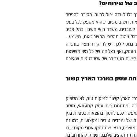
ב של שירותים?
ך זלזול בזה יכול להיות הסיבה להפסד
ונאות חשוב משום שהוא מספק לכל בעלי
ו לעובדים. משרד רואי חשבון בתל אביב
כל ניהול תהליכי החשבונאות, משמע –
נוסף לכך, יש לו רקורד מצוין בעשייה
העסק, ואף בצליחה של כל מיני משימות
הן ליישם מנעד רב של אסטרטגיות שאינכם
חת עסק במרכז הארץ קשור
ז הארץ קשור למיקום טוב, לא מספיק
ידה ופתחתם בית עסק קמעונאי, מוטב
תאפשר לכם לחסוך בהוצאות כספיות בגין
ת של עובדים טובים ומקצועיים, כמו גם
 מוצרים, כדאי שתתחקו אחרי מקום שבו
רת התקציב שלכם, ושניתן להתרחב בו.