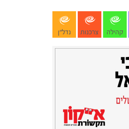
קהילה
צרכנות
נדל"ן