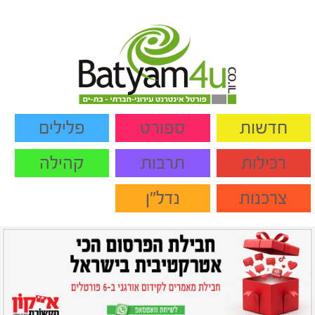
חדשות
ספורט
פלילים
רכילות
תרבות
קהילה
צרכנות
נדל"ן