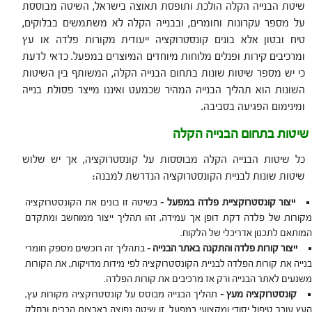
שיטת הבנייה הקלה הולכת ותופסת תאוצה בישראל, השיטה מבוססת
על מספר עקרונות וחומרים, ובבנייה הקלה לא משתמשים בבלוקים,
טיח ובטון אלא בונים קונסטרוקציה ייעודית מקורות פלדה או עץ
ומרכיבים קירות ופנלים מלוחות מיוחדים המיוצרים במפעל. כדאי לדעת
כי יש מספר שיטות שונות בתחום הבנייה הקלה, המשותף בין השיטות
השונות הוא תהליך הבנייה המהיר שכמעט ואיננו מייצר פסולת בנייה
ומינימום הפגיעה בסביבה.
שיטות בתחום הבנייה הקלה
כל שיטות הבנייה הקלה מבוססות על קונסטרוקציה, אך יש שלוש
שיטות שונות לבניית הקונסטרוקציה הנדרשת למבנה:
ייצור קונסטרוקציית פלדה במפעל –
בשיטה זו בונים את הקונסטרוקציה
מקורות של פלדה דקת דופן אך עמידה, זהו תהליך ייצור ממוחשב ומתקדם
המותאם לתכנון אדריכלי של הלקוח.
ייצור קורות פלדה והתקנה באתר הבנייה –
בתהליך זה רוכשים מספק חומרי
בנייה את קורות הפלדה לבניית הקונסטרוקציה לפי מידות מדויקות, את הקורות
משנעים לאתר הבנייה ורק אז מרכיבים את קורות הפלדה.
קונסטרוקציה מעץ –
תהליך הבנייה מבוסס על קונסטרוקציה מקורות עץ,
העץ עובר טיפול יסודי ומקצועי במפעל. זו שיטה נפוצה בארצות הברית ובחלק