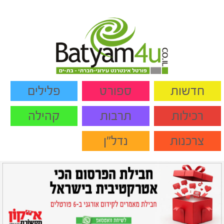
חדשות
ספורט
פלילים
רכילות
תרבות
קהילה
צרכנות
נדל"ן