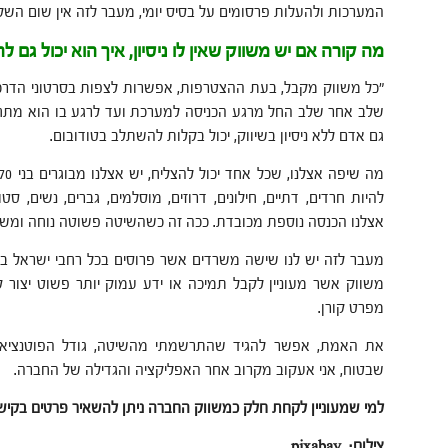
המערכות ולהעלות פרסומים על בסיס יומי, מעבר לזה אין שום השק
מה קורה אם יש משווק שאין לו ניסיון, איך הוא יכול גם ל
"כל משווק מקבל, בעת ההצטרפות, אפשרות לצפות בסרטוני הדרכה
שלב אחר שלב החל מרגע הכניסה למערכת ועד לרגע בו הוא מתחיל
גם אדם ללא ניסיון בשיווק, יכול בקלות להשתלב בטודובום.
להיות חרדים, דתיים, חילונים, דרוזים, מוסלמים, גברים, נשים, ס
אצלנו הכנסה נוספת מכובדת. ככה זה כשהשיטה פשוטה נוחה ומשת
מעבר לזה יש לנו שישה משרדים אשר פרוסים בכל רחבי ישראל בה
משווק אשר מעוניין לקבל תמיכה או ידע עמוק יותר פשוט יצור 
מפרט קורן.
את האמת, אפשר להגיד שהתרשמתי מהשיטה, גודל הפוטנציאל
שבטוח, אני אעקוב מקרוב אחר האפליקציה והגדילה של החברה.
למי שמעוניין לקחת חלק כמשווק החברה ניתן להשאיר פרטים בקיש
צילום: pixabay