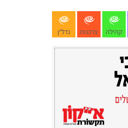
קהילה
צרכנות
נדל"ן