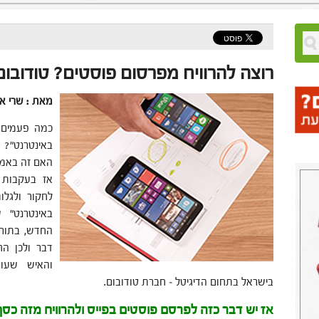
רוצה להרוויח מפרסום פוסטים? טודובו
מאת : שרי א
כמה פעמים 
באינטרנט"?
האם זה באמת
אז בעקבות 
לחקור ולגל
באינטרנט" 
החדש, בתור 
דבר ולכן הח
והאיש שעו
בישראל בתחום הדיגיטל – חברת טודובום.
אז יש דבר כזה לפרסם פוסטים בפייס ולהרוויח מזה כס