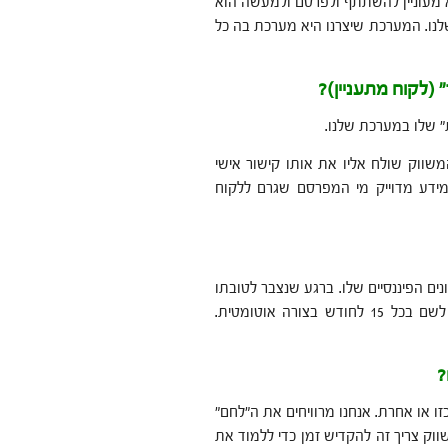
א מעוניין להשתתף ולפרסם ולמעשה הוא
לנו. המערכת שיצרנו היא מערכת בה כל
 (לקוח מתעניין)?
" שלו במערכת שלנו.
שווק שולח אליו את אותו קישור אישי
 מידע מדוייק מי המפרסם שגרם ללקוח
נים הפיננסיים שלו. ברגע שנצבר לטובתו
300 ₪, החברה מנפיקה עבורו כרטיס אשראי נטען והכסף עובר לשם בכל 15 לחודש בצורה אוטומטית.
?
ו או אחרת. אנחנו מרוויחים את ה"לחם"
וק צריך זה להקדיש זמן כדי ללמוד את