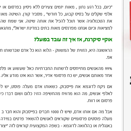
"כיום, בכל רגע נתון , מאות יזמים צעירים ללא ניסיון בפרסום או 
אלפי שקלים על בסיס קבוע, כל חודש" , מסביר קורן. השיטה מ
למציאות וכיום אנחנו מפרנסים מאות בתים במדינת ישראל", מתגאה קו
אוקיי סיקרנת, אז איך זה עובד בפועל?
הראשונה היא, הזווית של המשווק – הלוא הוא כל אדם שברשותו חשב
אפ.
99% מהאנשים מתייחסים לרשתות החברתיות כאל שעשוע או פלט
אחד מאותם אנשים, יש כח פרסומי אדיר, אשר הוא אינו מודע אליו.
אם ניקח לדוגמא את פייסבוק. כשאותו אדם מעלה פוסט, יש ל
לאלפי אנשים, מה הוא מרוויח מהחשיפה הזו? כלום ושום דבר! כי
פרסום או רווח.
מעלה פוסטים פרסומיים שקוראים לאנשים להשאיר פרטים במידה והם
באנגלית או בהלוואה לדוגמא – בשפה המקצועית קוראים לזה "יצור לי