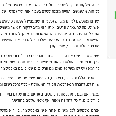
ברגע שלקוח נחשף לפוסט והחליט להשאיר את הפרטים שלו ה
לקוחות מתעניינים, תהייה מוכנה לשלם בעבור אותו ליד (פרטיו של הל
"אנחנו מספקים לאותו משווק (כל אחד שמעוניין להעלות פוסטים ב
אישי לטופס להשארת פרטים, איתו הוא מגיב ללקוחות אשר מעוניי
את כל המערכות הדיגיטליות המאפשרות למשווק להרוויח מזה כ
הפייסבוק / אינסטרגם / וואטסאפ שלו כדי להגדיל את החשיפה 
מוכנים לשלם, והרבה", אומר קורן.
"אני אנסה לפשט את 
שלך ובוא נניח והחלטת שאת מעוניינת לפרסם חברה שמעוניינת 
לדוגמא ( יש לנו מעל 50 קמפיינים פרסומיים שמופיעים באפליקציה שלנו ).
לפוסטים הללו נחשפים, בוא נניח, כ – 
שווה לנו, לחברה המפרסמת וגם לך המשווקת – כסף (הכל רשום ומו
עכשיו, אם נכפיל את כמות הפוסטים ב 0
10 דק ביום, תוכלי להרוויח מאות ואף אלפי שקלים בחודש."
אנחנו מספקים לכל משווק איזור אישי באפליקציה, בו הוא נחשף