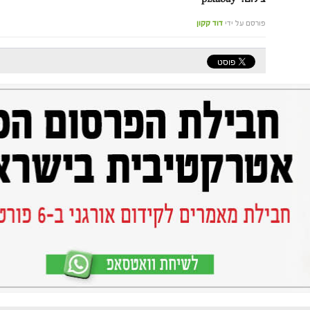
פורסם על ידי
דוד קקון