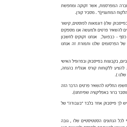
חברה המפרסמת, אשר זקוקה ומחפשת
קוח המתעניין)" . מסביר קורן.
פייסבוק שלו) דוגמאות לפוסטים, קישור
נים להשאיר פרטים ולמעשה אנו מספקים
סף – כבפועל, אנחנו זקוקים לחשבון
של הפרסומים שלנו ותמורת זה אנחנו
העניין. בוא נניח והחלטת להעלות 10 פוסטים ביום, בקבוצות בפייסבוק ובפרופיל האישי
להציע ללקוחות קורס אנגלית בהנחה,
1000 איש. אם אחד מאלו שנחשפו החליטו להשאיר פרטים הדבר הזה
סבר ברור באפליקציה שפיתחנו).
3 יום בחודש, גם במידה ויש לך פייסבוק אחד בלבד "בעבודה" של
 לכל הנתונים הסטטיסטיים שלו , גובה