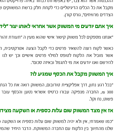
ההכנסות אשר הוא צבר, יש באפשרותו לבחור באיזה פרוייקטים הו
מקבל את כל הכלים הדיגיטליים כדי לקחת חלק ברשת המשווקים ש
הצדדים מרוויחים", גורס קורן.
איך אתם יודעים מי המשווק אשר אחראי לאותו יצור "ליד"
"אנחנו מספקים לכל משווק קישור אישי שהוא מעין ה "תעודת זהות
כאשר לקוח רוצה להשאיר פרטים כדי לקבל הצעה אטרקטיבית, המ
אשר מוביל את הלקוח לטופס למילוי פרטים אישיים וכך יש לנו
להירשם ואנו יודעים את מי לתגמל ובאיזה סכום".
איך המשווק מקבל את הכסף שמגיע לו?
"בכל רגע נתון, דרך אפליקציית טודובום, המשווק רואה את כל הנתו
פשוט, נח וקל.
אז אין מצד המשווק שום עלות כספית או השקעה מצידו
"כמו שאמרתי, אין ולא יהיה למשווק שום עלות כספית או השקעה כז
שלנו מהתיווך בין הלקוח עם החברה המשווקת. הדבר היחיד שהמשו