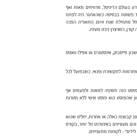
ידע בעולם הדיגיטל, מרוויחים מאות ואף
אוד פשוטה בבסיסה כשהאתגר היה לפתח
את הטכנולוגיה אשר תוכל להכיל את אותה שיטה. אני שמח שהחל מתחילת שנת 2019 התאוריה הפכה
רן, כשניצוץ ניבט מעיניו.
ון פייסבוק, אינסטגרם או אפילו וואטס
פורמות לתקשורת ופנאי, כשבפועל לכל
פוסט הזה חשיפה למאות ולפעמים אף
וון שהפוסט הוא פוסט אישי ללא מטרות
אבל מה אם אותו אדם, שיש לו 1000 חברים בפייסבוק והוא חבר ב 20 קבוצות כאלה או אחרות, יחליט שהוא
 מעוניינים באינטרנט זול יותר, בקורס
דים" – לקוחות מתעניינים.