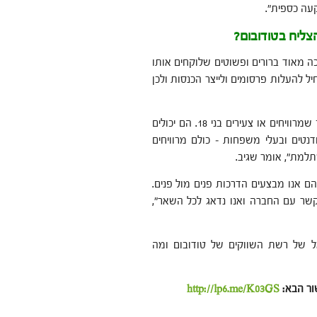
עה כספית".
הצליח בטודובום?
 מאוד ברורים ופשוטים שלוקחים אותו
 להעלות פרסומים ולייצר הכנסות ולכן
מה שיפה אצלנו, שכל אחד יכול להצליח, יש אצלנו מבוגרים בני 70 שמרוויחים או צעירים בני 18. הם יכולים
טודנטים ובעלי משפחות – כולם מרוויחים
למת", אומר שגיב.
ם אנו מבצעים הדרכות פנים מול פנים.
קשר עם החברה ואנו נדאג לכל השאר",
 של רשת השווקים של טודובום ומה
ור הבא:
http://lp6.me/K03GS