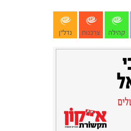
קהילה
צרכנות
נדל"ן