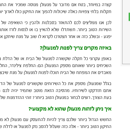
קצרה במיוחד, בטח אם מדובר על מנעולן מנוסה שמכיר את התחו
תקלות בלתי צפויות כאלה שיכולות להפוך את התיקון כולו לארוך יות
לכן אנו ממליצים לכם להתאזר בסבלנות ולהבין כי השאיפה של 
השירות הטוב ביותר. תשתדלו שלא להאיץ בו או לנסות לזרז אותו, 
יפגע – ובשלב כזה או אחר תצטרכו לקרוא לו שוב על מנת שיתקן את
באיזה מקרים צריך לפנות למנעולן?
באופן עקרוני כל תקלה שקשורה למנעול של הבית או של הדלת מח
השכיחים ביותר שאותם מספק המנעולן הם: החלפת צילינדר, החלפ
מאבדים את המפתח של הבית תוכלו לפנות למנעולן על מנת שיבצ
בגלל שמנעולן מספק את כל השירותים שקשורים למנעול של הדלת
אתם תזדקקו לשירותיו. מהסיבה הזאת מוטב שתמיד יהיה לכם 
בעת הצורך. רוצים לבחור במנעולן הטוב ביותר? זוהי ההזדמנות שלכ
איך ניתן לזהות מנעולן שהוא לא מקצועי?
החשש הגדול ביותר שלכם צריך להיות להתעסק עם מנעולן לא מק
התיקון הטוב ביותר – אלה כזה שעלול להסב נזק למנעול או לדלת 