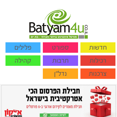
חדשות
ספורט
פלילים
רכילות
תרבות
קהילה
צרכנות
נדל"ן