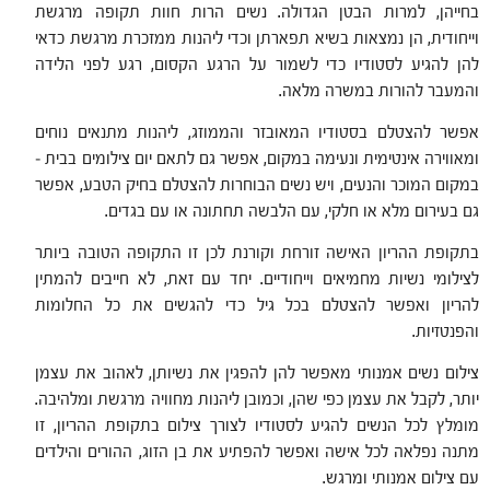
בחייהן, למרות הבטן הגדולה. נשים הרות חוות תקופה מרגשת
וייחודית, הן נמצאות בשיא תפארתן וכדי ליהנות ממזכרת מרגשת כדאי
להן להגיע לסטודיו כדי לשמור על הרגע הקסום, רגע לפני הלידה
והמעבר להורות במשרה מלאה.
אפשר להצטלם בסטודיו המאובזר והממוזג, ליהנות מתנאים נוחים
ומאווירה אינטימית ונעימה במקום, אפשר גם לתאם יום צילומים בבית –
במקום המוכר והנעים, ויש נשים הבוחרות להצטלם בחיק הטבע, אפשר
גם בעירום מלא או חלקי, עם הלבשה תחתונה או עם בגדים.
בתקופת ההריון האישה זורחת וקורנת לכן זו התקופה הטובה ביותר
לצילומי נשיות מחמיאים וייחודיים. יחד עם זאת, לא חייבים להמתין
להריון ואפשר להצטלם בכל גיל כדי להגשים את כל החלומות
והפנטזיות.
צילום נשים אמנותי מאפשר להן להפגין את נשיותן, לאהוב את עצמן
יותר, לקבל את עצמן כפי שהן, וכמובן ליהנות מחוויה מרגשת ומלהיבה.
מומלץ לכל הנשים להגיע לסטודיו לצורך צילום בתקופת ההריון, זו
מתנה נפלאה לכל אישה ואפשר להפתיע את בן הזוג, ההורים והילדים
עם צילום אמנותי ומרגש.