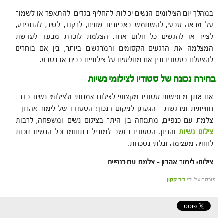
במהלך יום הצילומים הנשים יכולות להחליף בגדים, להתאפר או לשמור
על מראה טבעי, להשתמש באביזרים שונים, לרקוד, לשיר, להתפרע,
לצייר או להגשים כל חלום אחר. הצלמת לוכדת מבעד לעדשת
המצלמה את הרגעים הקסומים והמרגשים ביותר, בין אם בוחרים
להצטלם בסטודיו ובין אם מחליטים על צילומים בבית או בטבע.
בחירה נכונה של סטודיו לצילומי נשיות
אם אתן מחפשות סטודיו מקצועי לצילום אמנותי ולצילומי נשים בדרך
חווייתית ומרגשת – הגעתן למקום הנכון! הסטודיו של לימור אהרון –
צלמת עם כנפיים, מתמחה בין היתר בצילום נשים ומשפחה, לרבות
צילום נשיות
והריון. הסטודיו נחשב למוביל בתחומו וכל הנשים זוכות
לחוויה מעצימה ובלתי נשכחת.
צילום: לימור אהרון – צלמת עם כנפיים
פורסם על ידי
דוד קקון